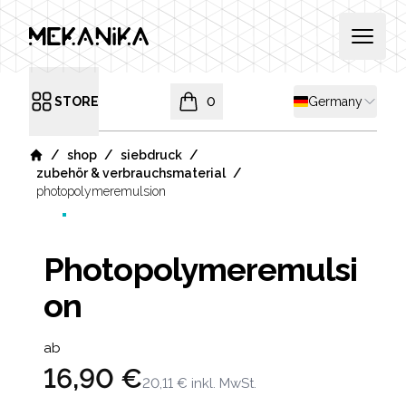
MEKANIKA
Open 
Shipping country
STORE
0
Germany
Open menu
items in cart, view bag
/
/
/
shop
siebdruck
Home
/
zubehör & verbrauchsmaterial
photopolymeremulsion
Photopolymeremulsi
on
Product information
ab
16,90 €
20,11 €
inkl. MwSt.