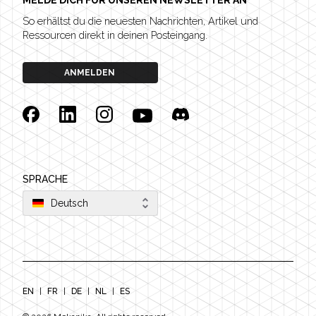
MELDE DICH FÜR UNSEREN NEWSLETTER AN
So erhältst du die neuesten Nachrichten, Artikel und
Ressourcen direkt in deinen Posteingang.
ANMELDEN
Facebook
Linkedin
Instagram
YouTube
Discord
SPRACHE
Deutsch
EN
|
FR
|
DE
|
NL
|
ES