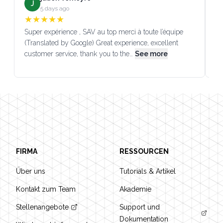
J
5 days ago
★
★
★
★
★
Super expérience , SAV au top merci à toute l’équipe
SA
(Translated by Google) Great experience, excellent
Go
customer service, thank you to the…
See more
co
Footer
FIRMA
RESSOURCEN
Über uns
Tutorials & Artikel
Kontakt zum Team
Akademie
Stellenangebote
Support und
Dokumentation