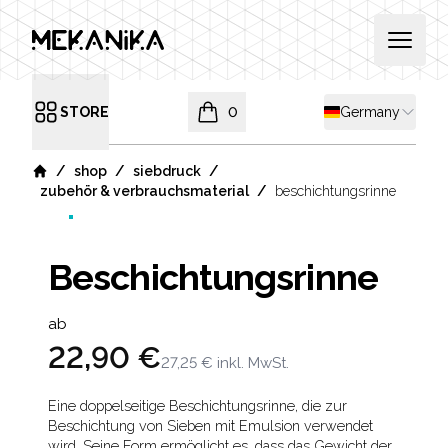
MEKANIKA
Open 
Shipping country
STORE
0
Germany
Open menu
items in cart, view bag
/
/
/
shop
siebdruck
Home
/
zubehör & verbrauchsmaterial
beschichtungsrinne
Beschichtungsrinne
Product information
ab
22,90 €
27,25 €
inkl. MwSt.
Description
Eine doppelseitige Beschichtungsrinne, die zur
Beschichtung von Sieben mit Emulsion verwendet
wird. Seine Form ermöglicht es, dass das Gewicht der