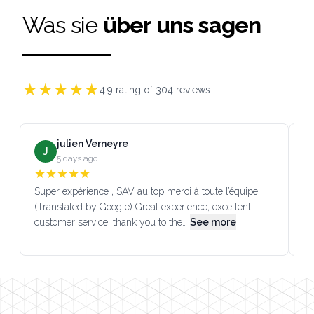
Was sie
über uns sagen
★
★
★
★
★
4.9
rating of
304
reviews
julien Verneyre
J
5 days ago
★
★
★
★
★
Super expérience , SAV au top merci à toute l’équipe
SA
(Translated by Google) Great experience, excellent
Go
customer service, thank you to the…
See more
co
Footer