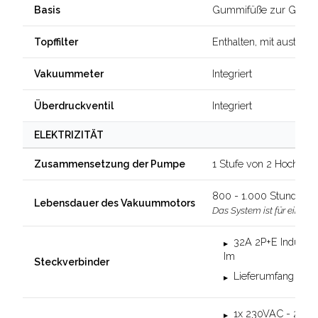
Gummifüße zur Geräu
Basis
Enthalten, mit austaus
Topffilter
Integriert
Vakuummeter
Integriert
Überdruckventil
ELEKTRIZITÄT
1 Stufe von 2 Hochle
Zusammensetzung der Pumpe
800 - 1.000 Stunden im
Lebensdauer des Vakuummotors
Das System ist für einen 
32A 2P+E Industri
Im
Steckverbinder
Lieferumfang enth
1x 230VAC - 20A