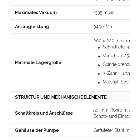
-335 mbar
Maximales Vakuum
340m³/h
Ansaugleistung
200 x 200 mm, mit fol
Schnitttiefe: 4 mm
Vorschub: 2500 
Minimale Lagergröße
Spindeldrehzahl:
3-Zahn-Hartmetal
Material: Sperrhol
STRUKTUR UND MECHANISCHE ELEMENTE
50-mm-Rohre mit integ
Schaltkreis und Anschlüsse
Schott- und Einschrau
Gefalteter Stahl mit s
Gehäuse der Pumpe