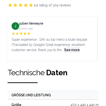
★
★
★
★
★
4.9
rating of
304
reviews
julien Verneyre
J
5 days ago
★
★
★
★
★
Super expérience , SAV au top merci à toute l’équipe
SA
(Translated by Google) Great experience, excellent
Go
customer service, thank you to the…
See more
co
Technische
Daten
GRÖSSE UND LEISTUNG
470 x 445 x 445 mm
Größe