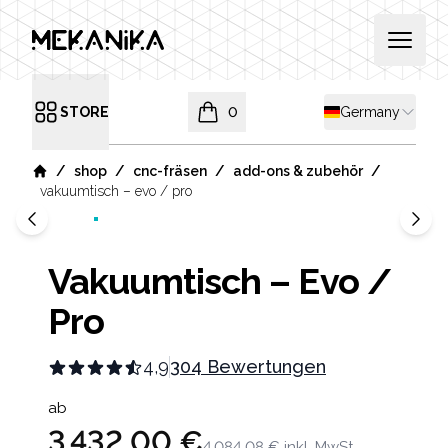
MEKANIKA
Open 
Shipping country
STORE
0
Germany
Open menu
items in cart, view bag
/
/
/
/
shop
cnc-fräsen
add-ons & zubehör
Home
vakuumtisch – evo / pro
Vakuumtisch – Evo /
Pro
4,9
304 Bewertungen
Product information
ab
3 432,00 €
4 084,08 €
inkl. MwSt.