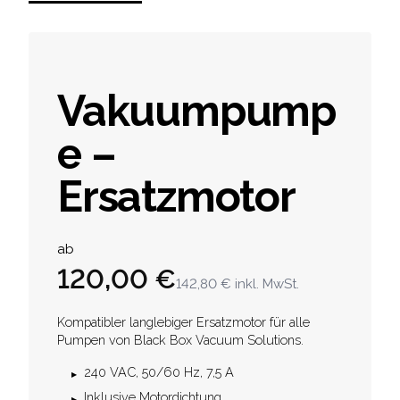
Vakuumpump
e –
Ersatzmotor
Product information
ab
120,00 €
142,80 €
inkl. MwSt.
Description
Kompatibler langlebiger Ersatzmotor für alle
Pumpen von Black Box Vacuum Solutions.
240 VAC, 50/60 Hz, 7,5 A
Inklusive Motordichtung