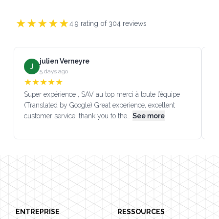
★
★
★
★
★
4.9
rating of
304
reviews
julien Verneyre
J
5 days ago
★
★
★
★
★
Super expérience , SAV au top merci à toute l’équipe
SA
(Translated by Google) Great experience, excellent
Go
customer service, thank you to the…
See more
co
Footer
ENTREPRISE
RESSOURCES