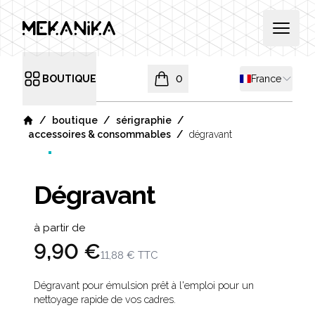
MEKANIKA
Open 
Shipping coun
BOUTIQUE
0
France
Open menu
items in cart, view bag
/
/
/
boutique
sérigraphie
Home
/
accessoires & consommables
dégravant
Dégravant
Product information
à partir de
9,90 €
11,88 €
TTC
Description
Dégravant pour émulsion prêt à l'emploi pour un
nettoyage rapide de vos cadres.