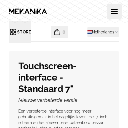
MEKANIKA
Open 
Shipping country
STORE
0
Netherlands
Open menu
items in cart, view bag
Touchscreen-
interface -
Standaard 7"
Nieuwe verbeterde versie
Een verbeterde interface voor nog meer
gebruiksgemak in het dagelijks leven. Het 7-inch
NIEUW
scherm en het afneembare toetsenbord passen