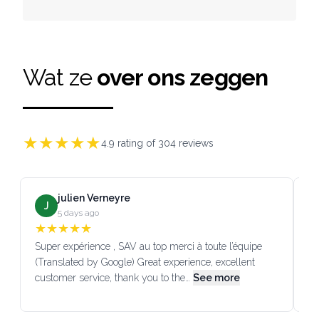
Wat ze
over ons zeggen
★
★
★
★
★
4.9
rating of
304
reviews
julien Verneyre
J
5 days ago
★
★
★
★
★
Super expérience , SAV au top merci à toute l’équipe
SA
(Translated by Google) Great experience, excellent
Go
customer service, thank you to the…
See more
co