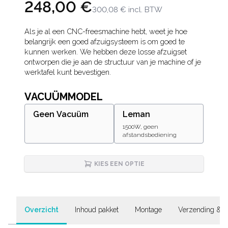
248,00 €
300,08 €
incl. BTW
Description
Als je al een CNC-freesmachine hebt, weet je hoe
belangrijk een goed afzuigsysteem is om goed te
kunnen werken. We hebben deze losse afzuigset
ontworpen die je aan de structuur van je machine of je
werktafel kunt bevestigen.
VACUÜMMODEL
Geen Vacuüm
Leman
1500W, geen
afstandsbediening
KIES EEN OPTIE
Overzicht
Inhoud pakket
Montage
Verzending & G