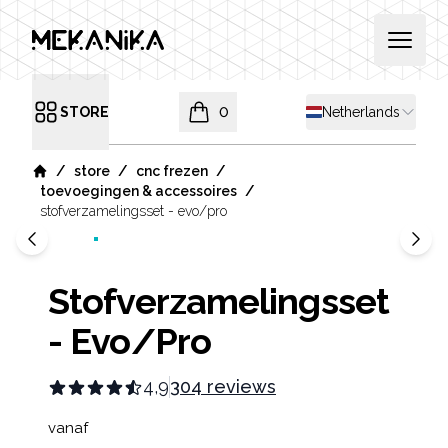
MEKANIKA
Open 
Shipping country
STORE
0
Netherlands
Open menu
items in cart, view bag
/
/
/
store
cnc frezen
Home
/
toevoegingen & accessoires
stofverzamelingsset - evo/pro
Stofverzamelingsset
- Evo/Pro
4,9
304 reviews
Product information
vanaf