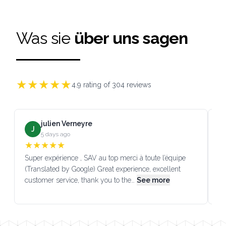
Was sie
über uns sagen
★
★
★
★
★
4.9
rating of
304
reviews
julien Verneyre
J
5 days ago
★
★
★
★
★
Super expérience , SAV au top merci à toute l’équipe
SA
(Translated by Google) Great experience, excellent
Go
customer service, thank you to the…
See more
co