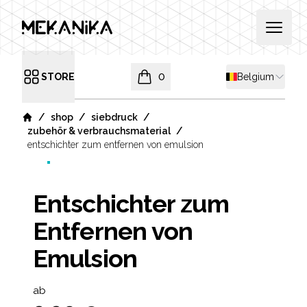
MEKANIKA
Open 
Shipping countr
STORE
0
Belgium
Open menu
items in cart, view bag
/
/
/
shop
siebdruck
Home
/
zubehör & verbrauchsmaterial
entschichter zum entfernen von emulsion
Entschichter zum
Entfernen von
Emulsion
Product information
ab