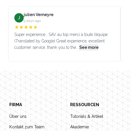
julien Verneyre
J
5 days ago
★
★
★
★
★
Super expérience , SAV au top merci à toute l’équipe
SA
(Translated by Google) Great experience, excellent
Go
customer service, thank you to the…
See more
co
Footer
FIRMA
RESSOURCEN
Über uns
Tutorials & Artikel
Kontakt zum Team
Akademie