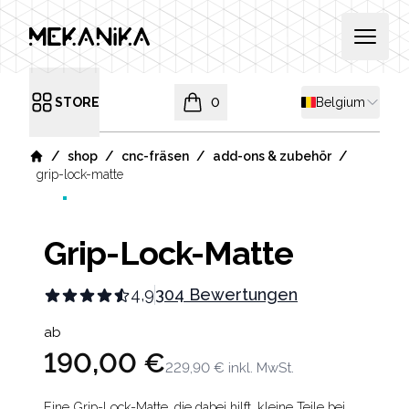
MEKANIKA
Open 
Shipping countr
STORE
0
Belgium
Open menu
items in cart, view bag
/
/
/
/
shop
cnc-fräsen
add-ons & zubehör
Home
grip-lock-matte
Grip-Lock-Matte
4,9
304 Bewertungen
Product information
ab
190,00 €
229,90 €
inkl. MwSt.
Eine Grip-Lock-Matte, die dabei hilft, kleine Teile bei