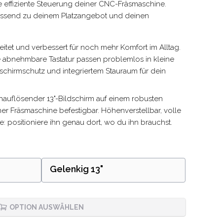
e effiziente Steuerung deiner CNC-Fräsmaschine.
, passend zu deinem Platzangebot und deinen
itet und verbessert für noch mehr Komfort im Alltag.
e abnehmbare Tastatur passen problemlos in kleine
dschirmschutz und integriertem Stauraum für dein
hauflösender 13"-Bildschirm auf einem robusten
ner Fräsmaschine befestigbar. Höhenverstellbar, volle
fe: positioniere ihn genau dort, wo du ihn brauchst.
Gelenkig 13"
OPTION AUSWÄHLEN