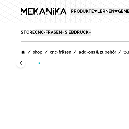
MEKANIKA
PRODUKTE
LERNEN
GEME
STORE
CNC-FRÄSEN
SIEBDRUCK
/
/
/
/
shop
cnc-fräsen
add-ons & zubehör
to
Home