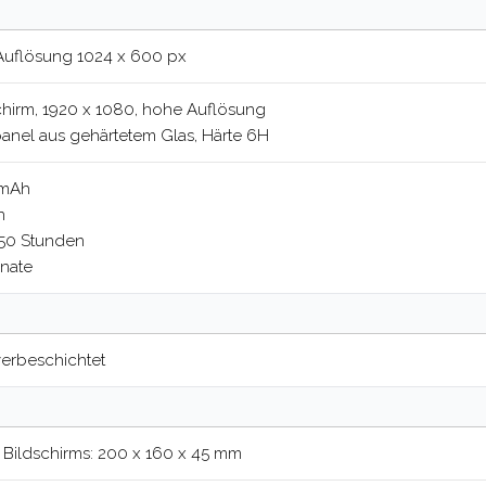
 Auflösung 1024 x 600 px
schirm, 1920 x 1080, hohe Auflösung
anel aus gehärtetem Glas, Härte 6H
 mAh
n
 50 Stunden
onate
verbeschichtet
ildschirms: 200 x 160 x 45 mm