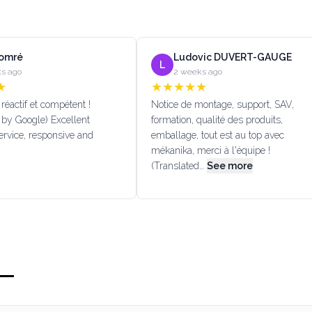
Lomré
Ludovic DUVERT-GAUGE
L
s ago
2 weeks ago
★
★
★
★
★
★
réactif et compétent !
Notice de montage, support, SAV,
 by Google) Excellent
formation, qualité des produits,
rvice, responsive and
emballage, tout est au top avec
mékanika, merci à l'équipe !
(Translated…
See more