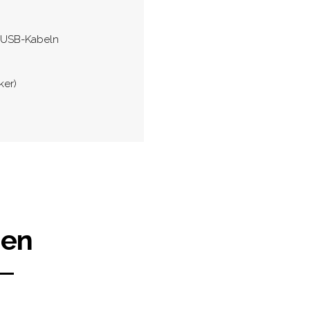
o-USB-Kabeln
ker)
gen