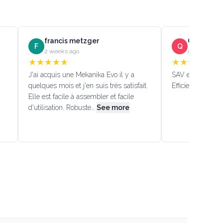
francis metzger
Quentin D
F
Q
2 weeks ago
a month ago
★
★
★
★
★
★
★
★
★
★
J'ai acquis une Mekanika Evo il y a
SAV efficace!!! (
quelques mois et j'en suis très satisfait.
Efficient custome
Elle est facile à assembler et facile
d'utilisation. Robuste…
See more