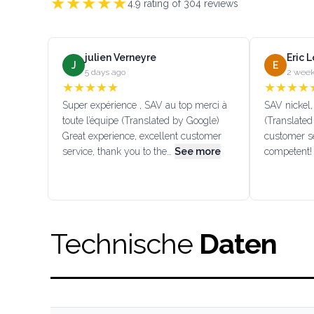
★
★
★
★
★
4.9
rating of
304
reviews
julien Verneyre
Eric 
J
E
5 days ago
2 week
★
★
★
★
★
★
★
★
★
Super expérience , SAV au top merci à
SAV nickel, 
toute l’équipe (Translated by Google)
(Translated
Great experience, excellent customer
customer se
service, thank you to the…
See more
competent!
Technische
Daten