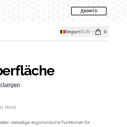
KONTO
Shipping country
Belgium
(
EUR
)
0
items in cart, v
erfläche
rtungen
formation
nkl. MwSt.
ten vielseitige ergonomische Funktionen für