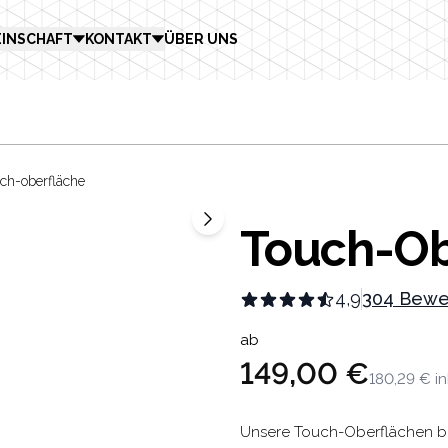
INSCHAFT
KONTAKT
ÜBER UNS
uch-oberfläche
Touch-Ob
4,9
304 Bewe
Product in
ab
149,00 €
180,29 €
i
Description
Unsere Touch-Oberflächen bie