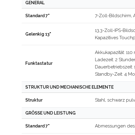
GENERAL
7-Zoll-Bildschirm,
Standard 7"
13,3-Zoll-IPS-Bild
Gelenkig 13"
Kapazitives Touchp
Akkukapazität: 110
Ladezeit: 2 Stunde
Funktastatur
Dauerbetriebszeit:
Standby-Zeit: 4 M
STRUKTUR UND MECHANISCHE ELEMENTE
Stahl, schwarz pul
Struktur
GRÖSSE UND LEISTUNG
Abmessungen des B
Standard 7"