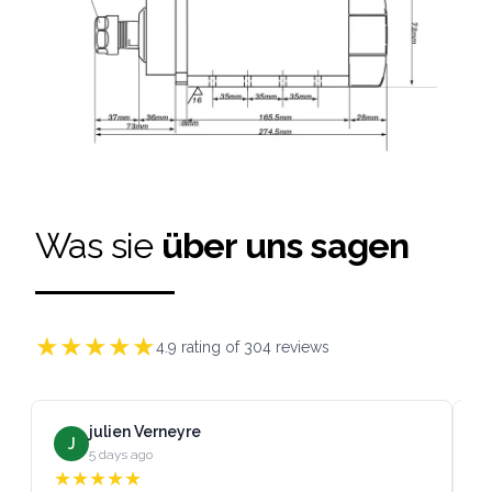
Was sie
über uns sagen
★
★
★
★
★
4.9
rating of
304
reviews
julien Verneyre
J
5 days ago
★
★
★
★
★