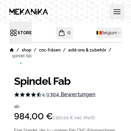
MEKANIKA
Open 
Shipping countr
STORE
0
Belgium
Open menu
items in cart, view bag
/
/
/
/
shop
cnc-fräsen
add-ons & zubehör
Home
spindel fab
Spindel Fab
4,9
304 Bewertungen
Product information
ab
984,00 €
1 190,64 €
inkl. MwSt.
Eine Spindel, die zu unseren Fab CNC-Fräsmaschinen