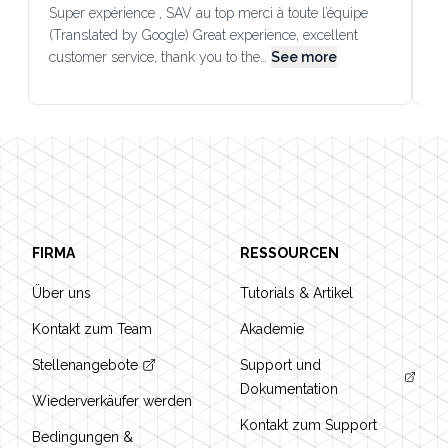
Super expérience , SAV au top merci à toute l’équipe
SA
(Translated by Google) Great experience, excellent
Go
customer service, thank you to the…
See more
co
Footer
FIRMA
RESSOURCEN
Über uns
Tutorials & Artikel
Kontakt zum Team
Akademie
Stellenangebote
Support und
Dokumentation
Wiederverkäufer werden
Kontakt zum Support
Bedingungen &