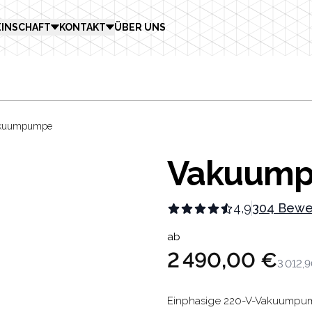
INSCHAFT
KONTAKT
ÜBER UNS
kuumpumpe
Vakuum
4,9
304 Bewe
Product in
ab
2 490,00 €
3 012,
Description
Einphasige 220-V-Vakuumpumpen