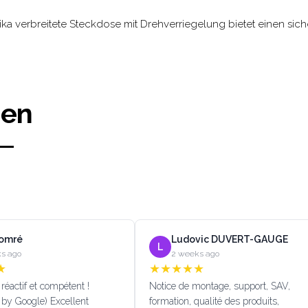
ika verbreitete Steckdose mit Drehverriegelung bietet einen sic
gen
Lomré
Ludovic DUVERT-GAUGE
L
s ago
2 weeks ago
★
★
★
★
★
★
réactif et compétent !
Notice de montage, support, SAV,
 by Google) Excellent
formation, qualité des produits,