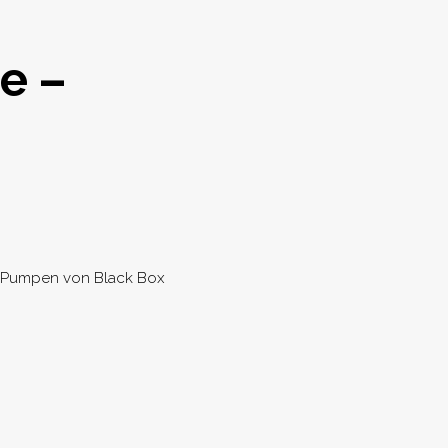
e –
ion
le Pumpen von Black Box