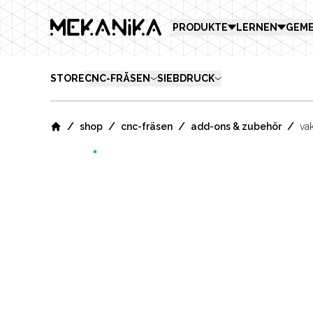
MEKANIKA
PRODUKTE
LERNEN
GEME
STORE
CNC-FRÄSEN
SIEBDRUCK
/
/
/
/
shop
cnc-fräsen
add-ons & zubehör
va
Home