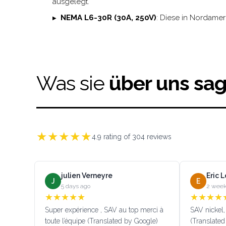
ausgelegt.
NEMA L6-30R (30A, 250V)
: Diese in Nordamer
Was sie
über uns sa
★
★
★
★
★
4.9
rating of
304
reviews
julien Verneyre
Eric 
J
E
5 days ago
2 week
★
★
★
★
★
★
★
★
★
Super expérience , SAV au top merci à
SAV nickel, 
toute l’équipe (Translated by Google)
(Translated