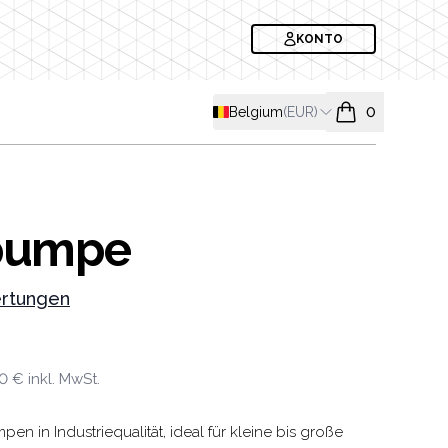
KONTO
Shipping country
Belgium
(
EUR
)
0
items in cart, v
pumpe
rtungen
formation
90 €
inkl. MwSt.
 in Industriequalität, ideal für kleine bis große