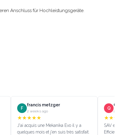
heren Anschluss für Hochleistungsgeräte.
francis metzger
Quentin D
F
Q
2 weeks ago
a month ago
★
★
★
★
★
★
★
★
★
★
J'ai acquis une Mekanika Evo il y a
SAV efficace!!! (
quelques mois et j'en suis très satisfait.
Efficient custome