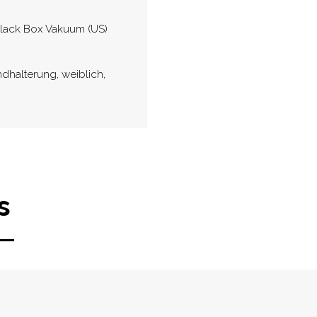
lack Box Vakuum (US)
halterung, weiblich,
s