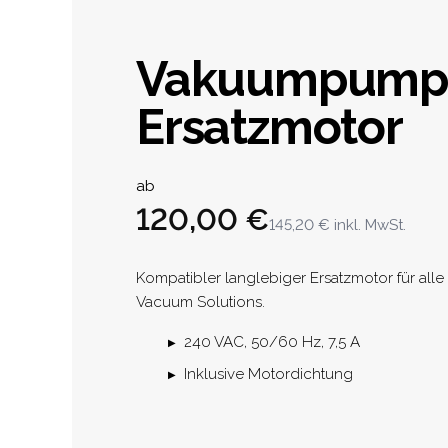
Vakuumpump
Ersatzmotor
Product informat
ab
120,00 €
145,20 €
inkl. MwSt.
Description
Kompatibler langlebiger Ersatzmotor für al
Vacuum Solutions.
240 VAC, 50/60 Hz, 7,5 A
Inklusive Motordichtung