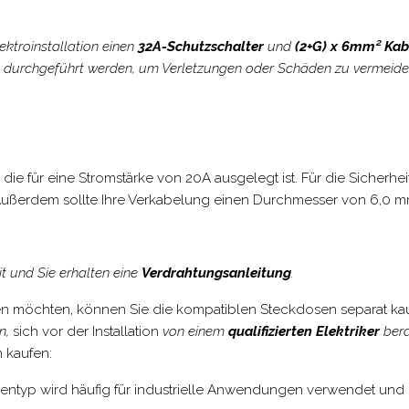
ktroinstallation einen
32A-Schutzschalter
und
(2+G) x 6mm² Ka
nn durchgeführt werden, um Verletzungen oder Schäden zu vermeide
e für eine Stromstärke von 20A ausgelegt ist. Für die Sicherh
 Außerdem sollte Ihre Verkabelung einen Durchmesser von 6,0 mm
t und Sie erhalten eine
Verdrahtungsanleitung
.
ten möchten, können Sie die kompatiblen Steckdosen separat kaufe
n,
sich vor der Installation
von einem
qualifizierten Elektriker
bera
 kaufen:
sentyp wird häufig für industrielle Anwendungen verwendet und 