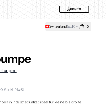
KONTO
Shipping country
Switzerland
(
EUR
)
0
items in cart, v
pumpe
rtungen
formation
00 €
inkl. MwSt.
 in Industriequalität, ideal für kleine bis große