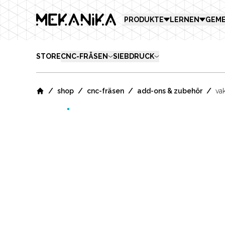
MEKANIKA
PRODUKTE
LERNEN
GEME
STORE
CNC-FRÄSEN
SIEBDRUCK
/
/
/
/
shop
cnc-fräsen
add-ons & zubehör
va
Home