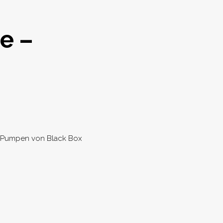
e –
ion
le Pumpen von Black Box