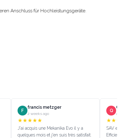
heren Anschluss für Hochleistungsgeräte.
francis metzger
Quentin D
F
Q
2 weeks ago
a month ago
★
★
★
★
★
★
★
★
★
★
J'ai acquis une Mekanika Evo il y a
SAV efficace!!! (
quelques mois et j'en suis très satisfait.
Efficient custome