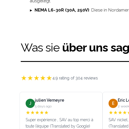
ausgelegt.
NEMA L6-30R (30A, 250V)
: Diese in Nordamer
Was sie
über uns sa
★
★
★
★
★
4.9
rating of
304
reviews
julien Verneyre
Eric 
J
E
5 days ago
2 week
★
★
★
★
★
★
★
★
★
Super expérience , SAV au top merci à
SAV nickel, 
toute l’équipe (Translated by Google)
(Translated