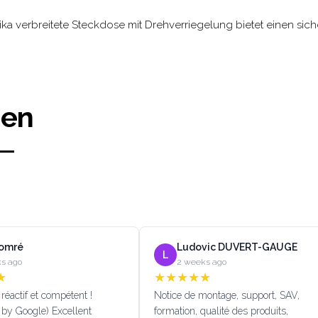
ika verbreitete Steckdose mit Drehverriegelung bietet einen sic
gen
Lomré
Ludovic DUVERT-GAUGE
L
s ago
2 weeks ago
★
★
★
★
★
★
réactif et compétent !
Notice de montage, support, SAV,
 by Google) Excellent
formation, qualité des produits,