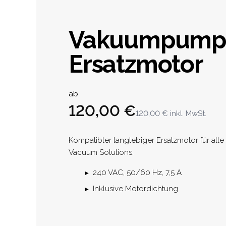
Vakuumpump
Ersatzmotor
Product informat
ab
120,00 €
120,00 €
inkl. MwSt.
Description
Kompatibler langlebiger Ersatzmotor für al
Vacuum Solutions.
240 VAC, 50/60 Hz, 7,5 A
Inklusive Motordichtung