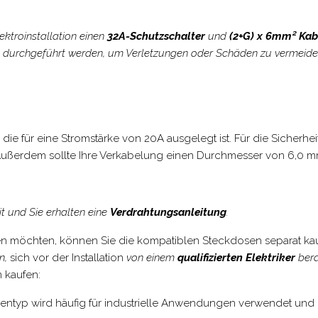
ktroinstallation einen
32A-Schutzschalter
und
(2+G) x 6mm² Ka
nn durchgeführt werden, um Verletzungen oder Schäden zu vermeide
e für eine Stromstärke von 20A ausgelegt ist. Für die Sicherh
 Außerdem sollte Ihre Verkabelung einen Durchmesser von 6,0 mm
t und Sie erhalten eine
Verdrahtungsanleitung
.
ten möchten, können Sie die kompatiblen Steckdosen separat kaufe
n,
sich vor der Installation
von einem
qualifizierten Elektriker
bera
 kaufen:
sentyp wird häufig für industrielle Anwendungen verwendet und 