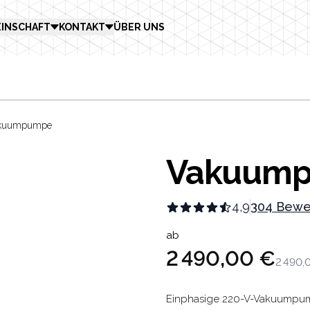
INSCHAFT
KONTAKT
ÜBER UNS
kuumpumpe
Vakuum
4,9
304 Bewe
Product in
ab
2 490,00 €
2 490,
Description
Einphasige 220-V-Vakuumpumpen