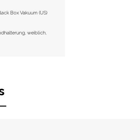
lack Box Vakuum (US)
halterung, weiblich,
s