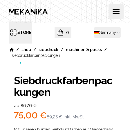
MEKANIKA
Open 
Shipping country
STORE
0
Germany
Open menu
items in cart, view bag
/
/
/
/
shop
siebdruck
machinen & packs
Home
siebdruckfarbenpackungen
Siebdruckfarbenpac
kungen
Product information
ab
86,70 €
75,00 €
89,25 €
inkl. MwSt.
Mit unseren bunten Siebdruckfarben auf Wasserbasis