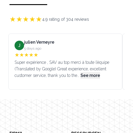
★
★
★
★
★
4.9
rating of
304
reviews
julien Verneyre
J
5 days ago
★
★
★
★
★
Super expérience , SAV au top merci à toute l’équipe
SA
(Translated by Google) Great experience, excellent
Go
customer service, thank you to the…
See more
co
Footer