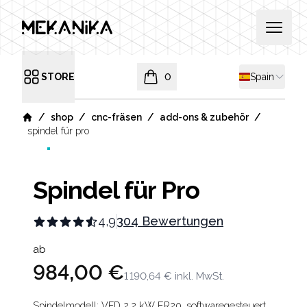
MEKANIKA
Open 
Shipping cou
STORE
0
Spain
Open menu
items in cart, view bag
/
/
/
/
shop
cnc-fräsen
add-ons & zubehör
Home
spindel für pro
Spindel für Pro
4,9
304 Bewertungen
Product information
ab
984,00 €
1 190,64 €
inkl. MwSt.
Spindelmodell: VFD 2,2 kW ER20, softwaregesteuert