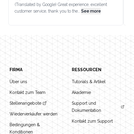
(Translated by Google) Great experience, excellent
Go
customer service, thank you to the…
See more
co
Footer
FIRMA
RESSOURCEN
Über uns
Tutorials & Artikel
Kontakt zum Team
Akademie
Stellenangebote
Support und
Dokumentation
Wiederverkäufer werden
Kontakt zum Support
Bedingungen &
Konditionen