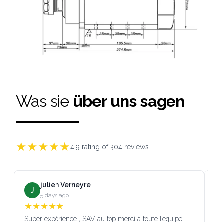
Was sie
über uns sagen
★
★
★
★
★
4.9
rating of
304
reviews
julien Verneyre
J
5 days ago
★
★
★
★
★
Super expérience , SAV au top merci à toute l’équipe
SA