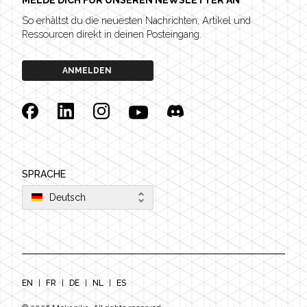
MELDE DICH FÜR UNSEREN NEWSLETTER AN
So erhältst du die neuesten Nachrichten, Artikel und
Ressourcen direkt in deinen Posteingang.
ANMELDEN
Facebook
Linkedin
Instagram
YouTube
Discord
SPRACHE
Deutsch
EN
|
FR
|
DE
|
NL
|
ES