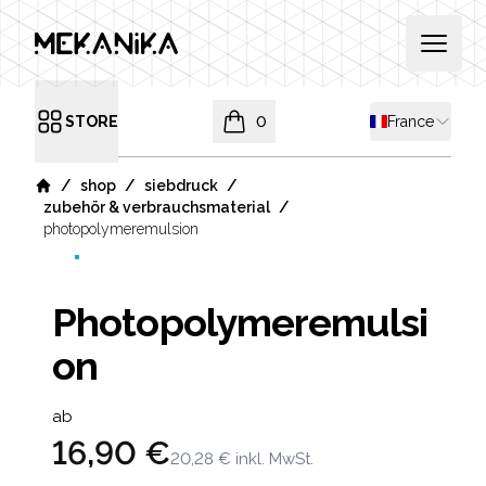
MEKANIKA
Open 
Shipping coun
STORE
0
France
Open menu
items in cart, view bag
/
/
/
shop
siebdruck
Home
/
zubehör & verbrauchsmaterial
photopolymeremulsion
Photopolymeremulsi
on
Product information
ab
16,90 €
20,28 €
inkl. MwSt.