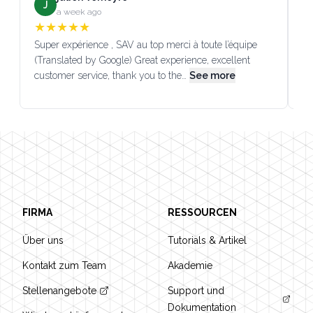
J
a week ago
★
★
★
★
★
Super expérience , SAV au top merci à toute l’équipe
SA
(Translated by Google) Great experience, excellent
Go
customer service, thank you to the…
See more
co
Footer
FIRMA
RESSOURCEN
Über uns
Tutorials & Artikel
Kontakt zum Team
Akademie
Stellenangebote
Support und
Dokumentation