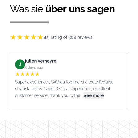
Was sie
über uns sagen
★
★
★
★
★
4.9
rating of
304
reviews
julien Verneyre
J
5 days ago
★
★
★
★
★
Super expérience , SAV au top merci à toute l’équipe
SA
(Translated by Google) Great experience, excellent
Go
customer service, thank you to the…
See more
co
Footer