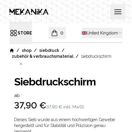
MEKANIKA
Open 
Shipping country
STORE
0
United Kingdom
Open menu
items in cart, view bag
/
/
/
shop
siebdruck
Home
/
zubehör & verbrauchsmaterial
siebdruckschirm
Siebdruckschirm
Product information
ab
37,90 €
37,90 €
inkl. MwSt.
Description
Dieses Sieb wurde aus einem hochwertigen Gewebe
hergestellt und für Stabilität und Präzision genau
gespannt.