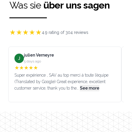
Was sie
über uns sagen
★
★
★
★
★
4.9
rating of
304
reviews
julien Verneyre
J
5 days ago
★
★
★
★
★
Super expérience , SAV au top merci à toute l’équipe
SA
(Translated by Google) Great experience, excellent
Go
customer service, thank you to the…
See more
co
Footer