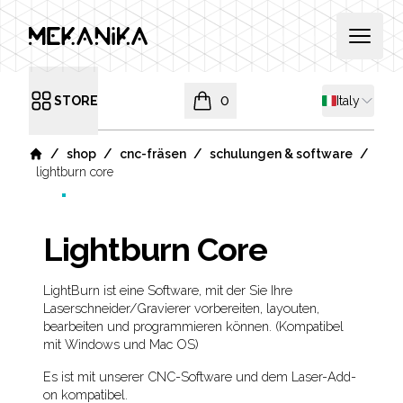
MEKANIKA
Open 
Shipping co
STORE
0
Italy
Open menu
items in cart, view bag
/
/
/
/
shop
cnc-fräsen
schulungen & software
Home
lightburn core
Lightburn Core
Product information
Description
LightBurn ist eine Software, mit der Sie Ihre
Laserschneider/Gravierer vorbereiten, layouten,
bearbeiten und programmieren können. (Kompatibel
mit Windows und Mac OS)
Es ist mit unserer CNC-Software und dem Laser-Add-
on kompatibel.