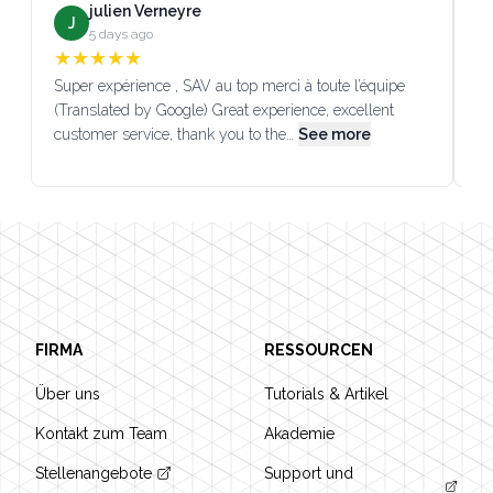
julien Verneyre
J
5 days ago
★
★
★
★
★
Super expérience , SAV au top merci à toute l’équipe
SA
(Translated by Google) Great experience, excellent
Go
customer service, thank you to the…
See more
co
Footer
FIRMA
RESSOURCEN
Über uns
Tutorials & Artikel
Kontakt zum Team
Akademie
Stellenangebote
Support und