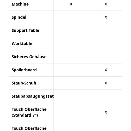
Machine
X
X
Spindel
X
Support Table
Worktable
Sicheres Gehäuse
Spoilerboard
X
Staub-Schuh
X
Staubabsaugungsset
Touch Oberfläche
X
(Standard 7")
Touch Oberfläche