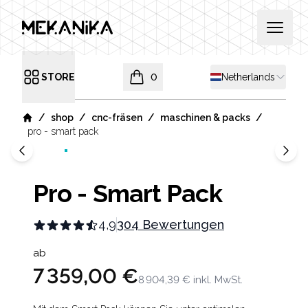
MEKANIKA
Open 
Shipping country
STORE
0
Netherlands
Open menu
items in cart, view bag
/
/
/
/
shop
cnc-fräsen
maschinen & packs
Home
pro - smart pack
Pro - Smart Pack
4,9
304 Bewertungen
Product information
ab
7 359,00 €
8 904,39 €
inkl. MwSt.