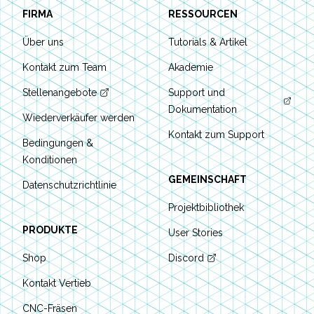
FIRMA
RESSOURCEN
Über uns
Tutorials & Artikel
Kontakt zum Team
Akademie
Stellenangebote
Support und
Dokumentation
Wiederverkäufer werden
Kontakt zum Support
Bedingungen &
Konditionen
GEMEINSCHAFT
Datenschutzrichtlinie
Projektbibliothek
PRODUKTE
User Stories
Shop
Discord
Kontakt Vertieb
CNC-Fräsen