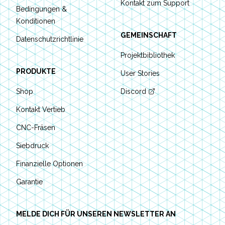
Kontakt zum Support
Bedingungen &
Konditionen
GEMEINSCHAFT
Datenschutzrichtlinie
Projektbibliothek
PRODUKTE
User Stories
Shop
Discord
Kontakt Vertieb
CNC-Fräsen
Siebdruck
Finanzielle Optionen
Garantie
MELDE DICH FÜR UNSEREN NEWSLETTER AN