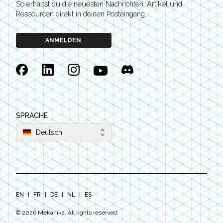
So erhältst du die neuesten Nachrichten, Artikel und
Ressourcen direkt in deinen Posteingang.
ANMELDEN
Facebook
Linkedin
Instagram
YouTube
Discord
SPRACHE
Deutsch
EN
|
FR
|
DE
|
NL
|
ES
©
2026
Mekanika. All rights reserved.