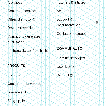
À propos
Tutoriels & articles
Contacter l'équipe
Académie
Offres d'emploi
Support &
Documentation
Devenir revendeur
Contacter le support
Conditions générales
d'utilisation
COMMUNAUTÉ
Politique de confidentialité
Librairie de projets
PRODUITS
User Stories
Boutique
Discord
Contacter nos vendeurs
Fraisage CNC
Sérigraphie