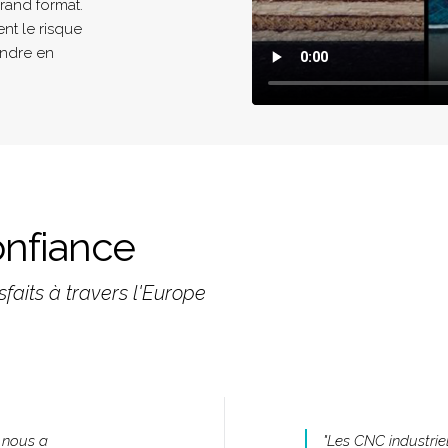
rand format.
ent le risque
endre en
onfiance
faits à travers l'Europe
i nous a
"
Les CNC industrie