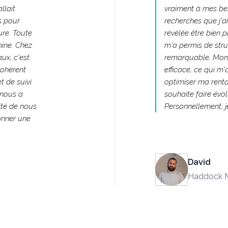
llait
vraiment à mes bes
s pour
recherches que j'a
ure. Toute
révélée être bien 
ine. Chez
m'a permis de stru
ux, c'est
remarquable. Mon
cohérent
efficace, ce qui m
 de suivi.
optimiser ma rentab
 nous a
souhaite faire évol
ité de nous
Personnellement, je
donner une
David
Haddock M