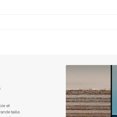
é
ble et
ande taille,