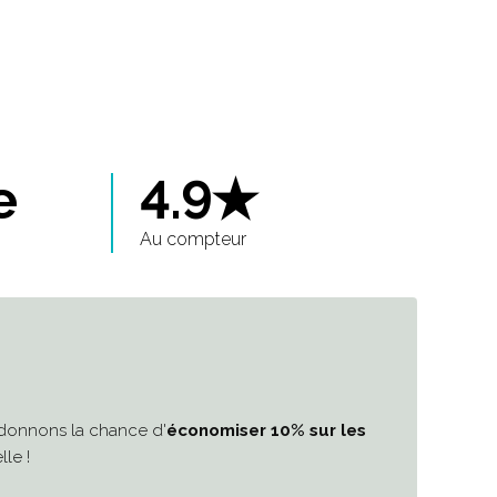
e
4.9★
Au compteur
 donnons la chance d'
économiser 10%
sur les
le !