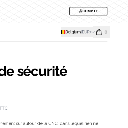
COMPTE
Shipping country
Belgium
(
EUR
)
0
items in cart, v
de sécurité
formation
TTC
nement sûr autour de la CNC, dans lequel rien ne