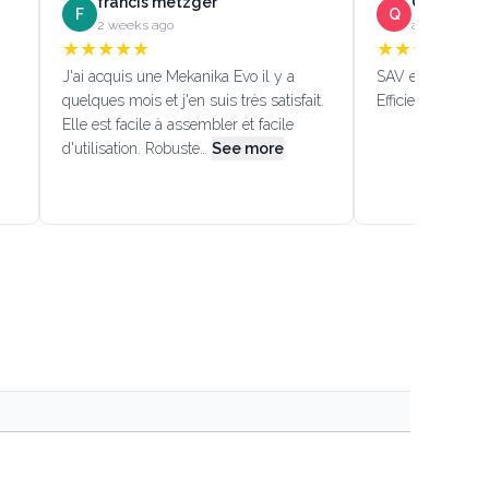
francis metzger
Quentin D
F
Q
2 weeks ago
a month ago
★
★
★
★
★
★
★
★
★
★
J'ai acquis une Mekanika Evo il y a
SAV efficace!!! (
quelques mois et j'en suis très satisfait.
Efficient custome
Elle est facile à assembler et facile
d'utilisation. Robuste…
See more