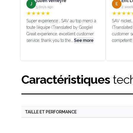
julien Verneyre
Eric 
J
E
5 days ago
2 week
★
★
★
★
★
★
★
★
★
Super expérience , SAV au top merci à
SAV nickel, 
toute l’équipe (Translated by Google)
(Translated
Great experience, excellent customer
customer se
service, thank you to the…
See more
competent!
Caractéristiques
tec
TAILLE ET PERFORMANCE