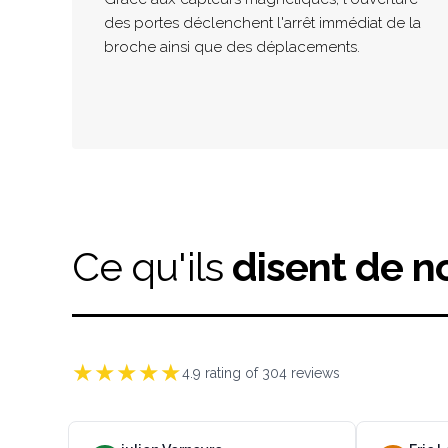
des portes déclenchent l'arrêt immédiat de la
broche ainsi que des déplacements.
Ce qu'ils
disent de n
★
★
★
★
★
4.9
rating of
304
reviews