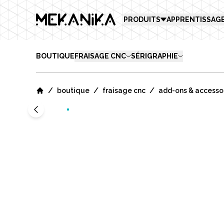
MEKANIKA
PRODUITS
APPRENTISSAG
BOUTIQUE
FRAISAGE CNC
SÉRIGRAPHIE
/
/
/
boutique
fraisage cnc
add-ons & accesso
Home