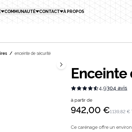
E
COMMUNAUTÉ
CONTACT
À PROPOS
/
ires
enceinte de sécurité
Enceinte 
4,9
304 avis
Product in
à partir de
942,00 €
1 139,82 €
Description
Ce carénage offre un environ