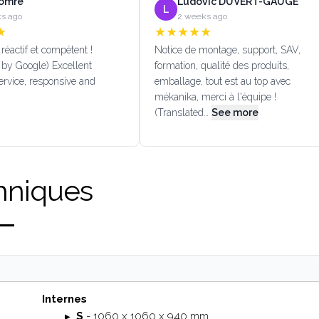
Lomré
Ludovic DUVERT-GAUGE
L
s ago
2 weeks ago
★
★
★
★
★
★
réactif et compétent !
Notice de montage, support, SAV,
 by Google) Excellent
formation, qualité des produits,
rvice, responsive and
emballage, tout est au top avec
mékanika, merci à l'équipe !
(Translated…
See more
hniques
Internes
S
- 1060 x 1060 x 940 mm