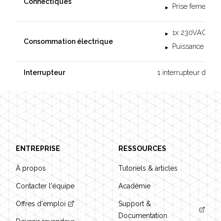
Connectiques
Prise femelle f
1x 230VAC - 2
Consommation électrique
Puissance max 
1 interrupteur de pu
Interrupteur
Footer
ENTREPRISE
RESSOURCES
À propos
Tutoriels & articles
Contacter l'équipe
Académie
Offres d'emploi
Support &
Documentation