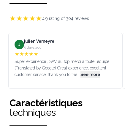
★
★
★
★
★
4.9
rating of
304
reviews
julien Verneyre
J
5 days ago
★
★
★
★
★
Super expérience , SAV au top merci à toute l’équipe
SA
(Translated by Google) Great experience, excellent
Go
customer service, thank you to the…
See more
co
Caractéristiques
techniques