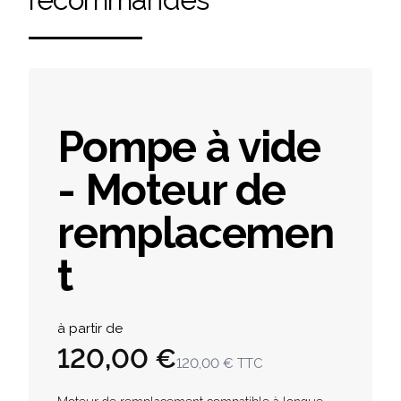
Pompe à vide
- Moteur de
remplacemen
t
Product information
à partir de
120,00 €
120,00 €
TTC