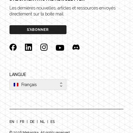
Les dernières nouvelles, articles et ressources envoyés
directement sur ta boite mail.
S'ABONNER
Facebook
Linkedin
Instagram
YouTube
Discord
LANGUE
Français
EN
|
FR
|
DE
|
NL
|
ES
©
2026
Mekanika. All rights reserved.