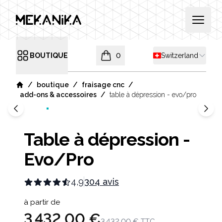
MEKANIKA
Open 
Shipping country
BOUTIQUE
0
Switzerland
Open menu
items in cart, view bag
/
/
/
boutique
fraisage cnc
Home
/
add-ons & accessoires
table à dépression - evo/pro
Table à dépression -
Evo/Pro
4,9
304 avis
Product information
à partir de
3 432,00 €
3 432,00 €
TTC