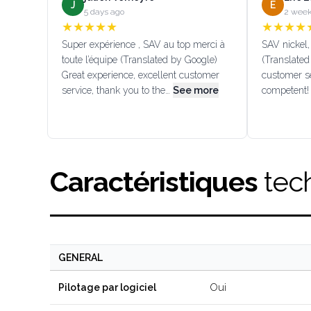
J
E
5 days ago
2 week
★
★
★
★
★
★
★
★
★
Super expérience , SAV au top merci à
SAV nickel, 
toute l’équipe (Translated by Google)
(Translated
Great experience, excellent customer
customer se
service, thank you to the…
See more
competent!
Caractéristiques
tec
GENERAL
Oui
Pilotage par logiciel