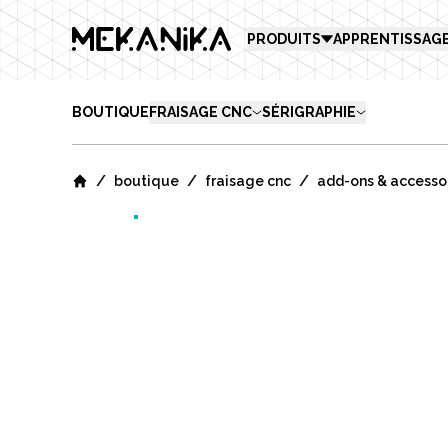
MEKANIKA
PRODUITS
APPRENTISSAG
BOUTIQUE
FRAISAGE CNC
SÉRIGRAPHIE
/
/
/
boutique
fraisage cnc
add-ons & accesso
Home