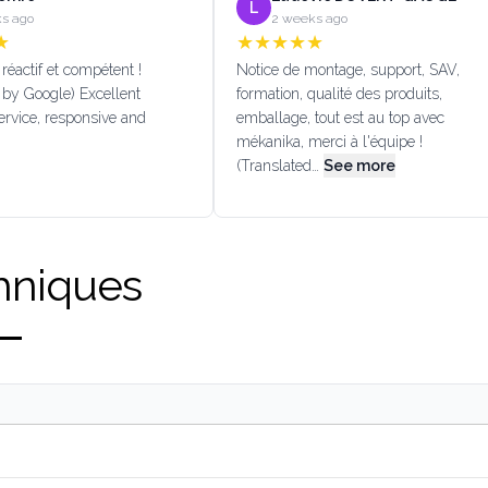
L
s ago
2 weeks ago
★
★
★
★
★
★
réactif et compétent !
Notice de montage, support, SAV,
 by Google) Excellent
formation, qualité des produits,
rvice, responsive and
emballage, tout est au top avec
mékanika, merci à l'équipe !
(Translated…
See more
hniques