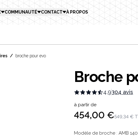
E
COMMUNAUTÉ
CONTACT
À PROPOS
/
ires
broche pour evo
Broche p
4,9
304 avis
Product in
à partir de
454,00 €
549,34 €
T
Description
Modèle de broche : AMB 140