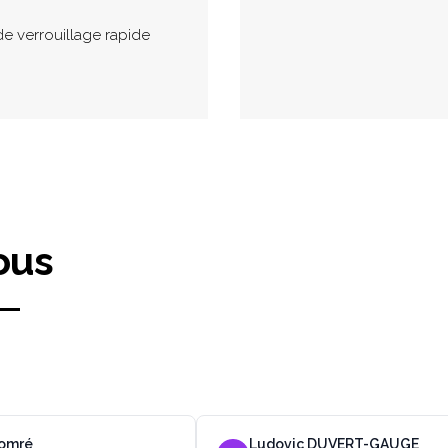
de verrouillage rapide
ous
Lomré
Ludovic DUVERT-GAUGE