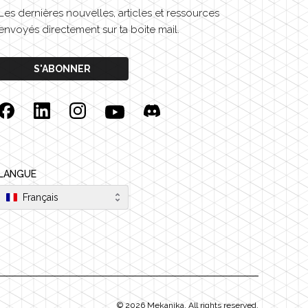
Les dernières nouvelles, articles et ressources
envoyés directement sur ta boite mail.
S'ABONNER
Facebook
Linkedin
Instagram
YouTube
Discord
LANGUE
Français
©
2026
Mekanika. All rights reserved.