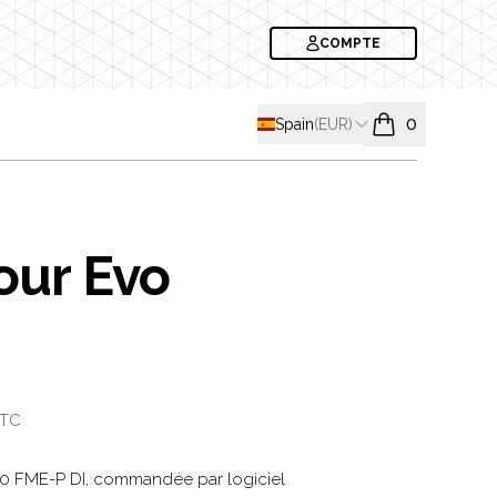
COMPTE
Shipping country
Spain
(
EUR
)
0
items in cart, v
our Evo
formation
TC
0 FME-P DI, commandée par logiciel