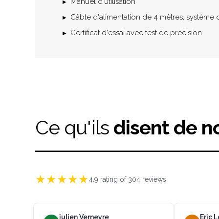
Manuel d'utilisation
Câble d'alimentation de 4 mètres, système 
Certificat d'essai avec test de précision
Ce qu'ils
disent de n
★
★
★
★
★
4.9
rating of
304
reviews
julien Verneyre
Eric 