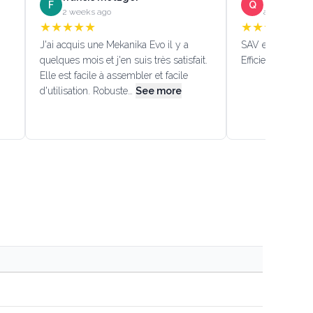
F
Q
2 weeks ago
a month ago
★
★
★
★
★
★
★
★
★
★
J'ai acquis une Mekanika Evo il y a
SAV efficace!!! (
quelques mois et j'en suis très satisfait.
Efficient custome
Elle est facile à assembler et facile
d'utilisation. Robuste…
See more