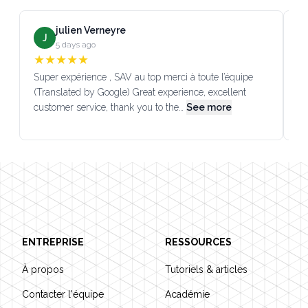
julien Verneyre
J
5 days ago
★
★
★
★
★
Super expérience , SAV au top merci à toute l’équipe
SA
(Translated by Google) Great experience, excellent
Go
customer service, thank you to the…
See more
co
Footer
ENTREPRISE
RESSOURCES
À propos
Tutoriels & articles
Contacter l'équipe
Académie