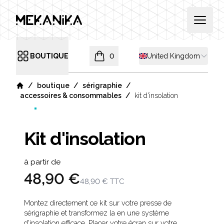
MEKANIKA
Open 
Shipping country
BOUTIQUE
0
United Kingdom
Open menu
items in cart, view bag
/
/
/
boutique
sérigraphie
Home
/
accessoires & consommables
kit d'insolation
Kit d'insolation
Product information
à partir de
48,90 €
48,90 €
TTC
Description
Montez directement ce kit sur votre presse de
sérigraphie et transformez la en une système
d'insolation efficace. Placer votre écran sur votre