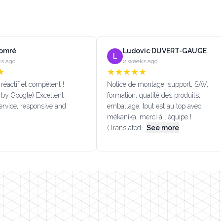
Lomré
Ludovic DUVERT-GAUGE
L
s ago
2 weeks ago
★
★
★
★
★
★
réactif et compétent !
Notice de montage, support, SAV,
 by Google) Excellent
formation, qualité des produits,
rvice, responsive and
emballage, tout est au top avec
mékanika, merci à l'équipe !
(Translated…
See more