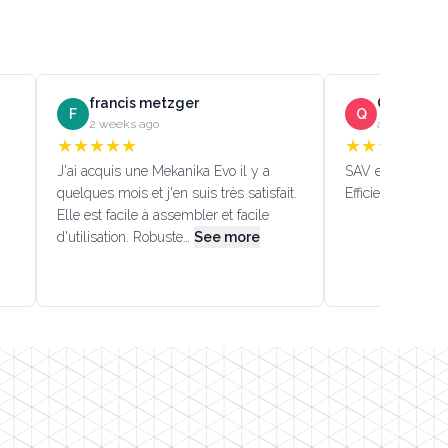
francis metzger
Quentin D
F
Q
2 weeks ago
a month ago
★
★
★
★
★
★
★
★
★
★
J'ai acquis une Mekanika Evo il y a
SAV efficace!!! (
quelques mois et j'en suis très satisfait.
Efficient custome
Elle est facile à assembler et facile
d'utilisation. Robuste…
See more