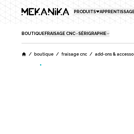
MEKANIKA
PRODUITS
APPRENTISSAG
BOUTIQUE
FRAISAGE CNC
SÉRIGRAPHIE
/
/
/
boutique
fraisage cnc
add-ons & accesso
Home