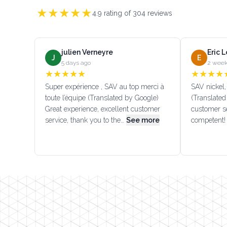
★
★
★
★
★
4.9
rating of
304
reviews
julien Verneyre
Eric 
J
E
5 days ago
2 week
★
★
★
★
★
★
★
★
★
Super expérience , SAV au top merci à
SAV nickel, 
toute l’équipe (Translated by Google)
(Translated
Great experience, excellent customer
customer se
service, thank you to the…
See more
competent!
Footer