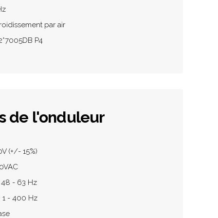
Hz
roidissement par air
 2*7005DB P4
s de l'onduleur
0V (+/- 15%)
220VAC
 48 - 63 Hz
 1 - 400 Hz
ase