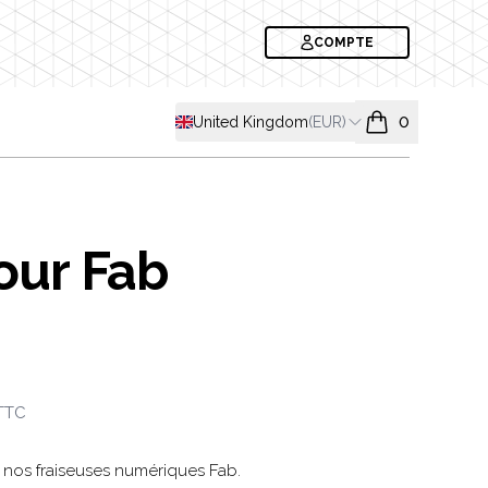
COMPTE
Shipping country
United Kingdom
(
EUR
)
0
items in cart, v
our Fab
formation
TTC
nos fraiseuses numériques Fab.