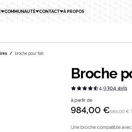
E
COMMUNAUTÉ
CONTACT
À PROPOS
/
ires
broche pour fab
Broche p
4,9
304 avis
Product in
à partir de
984,00 €
984,00 €
Description
Une broche compatible avec 