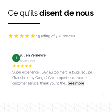
Ce qu'ils
disent de nous
★
★
★
★
★
4.9
rating of
304
reviews
julien Verneyre
J
5 days ago
★
★
★
★
★
Super expérience , SAV au top merci à toute l’équipe
SA
(Translated by Google) Great experience, excellent
Go
customer service, thank you to the…
See more
co
Footer