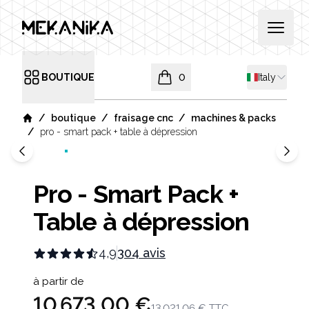
MEKANIKA
Open 
Shipping co
BOUTIQUE
0
Italy
Open menu
items in cart, view bag
/
/
/
boutique
fraisage cnc
machines & packs
Home
/
pro - smart pack + table à dépression
Pro - Smart Pack +
Table à dépression
4,9
304 avis
Product information
à partir de
10 673,00 €
13 021,06 €
TTC