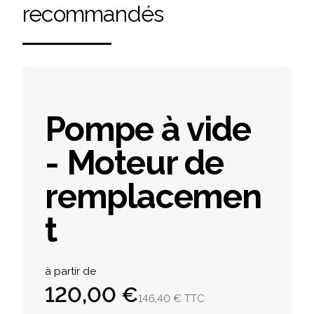
recommandés
Pompe à vide
- Moteur de
remplacemen
t
Product information
à partir de
120,00 €
146,40 €
TTC