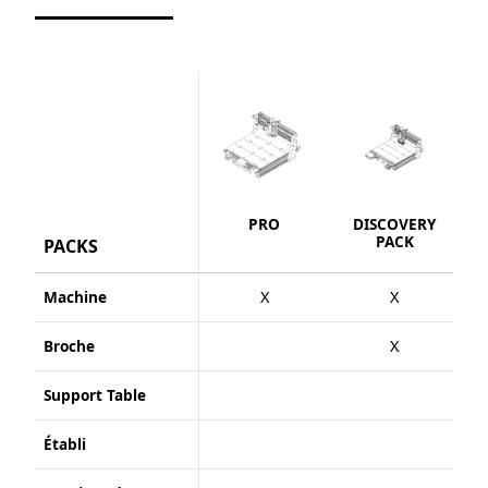
PRO
DISCOVERY
S
PACK
PACKS
Machine
X
X
Broche
X
Support Table
Établi