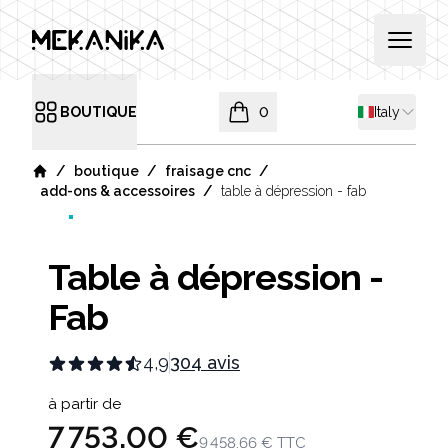
MEKANIKA
Open 
Shipping co
BOUTIQUE
0
Italy
Open menu
items in cart, view bag
/
/
/
boutique
fraisage cnc
Home
/
add-ons & accessoires
table à dépression - fab
Table à dépression -
Fab
4,9
304 avis
Product information
à partir de
7 753,00 €
9 458,66 €
TTC