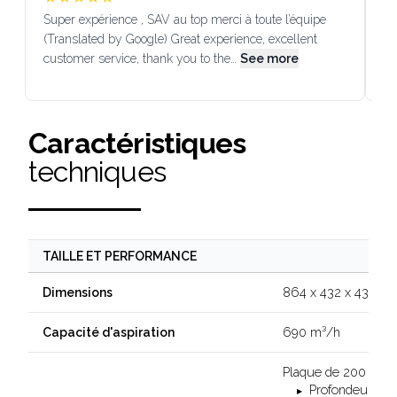
Super expérience , SAV au top merci à toute l’équipe
SA
(Translated by Google) Great experience, excellent
Go
customer service, thank you to the…
See more
co
Caractéristiques
techniques
TAILLE ET PERFORMANCE
864 x 432 x 432 m
Dimensions
690 m³/h
Capacité d'aspiration
Plaque de 200 x 20
Profondeur de 