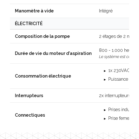
Intégré
Manomètre à vide
ÉLECTRICITÉ
2 étages de 2 moteu
Composition de la pompe
800 - 1.000 heures
Durée de vie du moteur d'aspiration
Le système est conçu 
1x 230VAC - 3
Consommation électrique
Puissance max 
2x interrupteurs de 
Interrupteurs
Prises industri
Connectiques
Prise femelle f
Footer