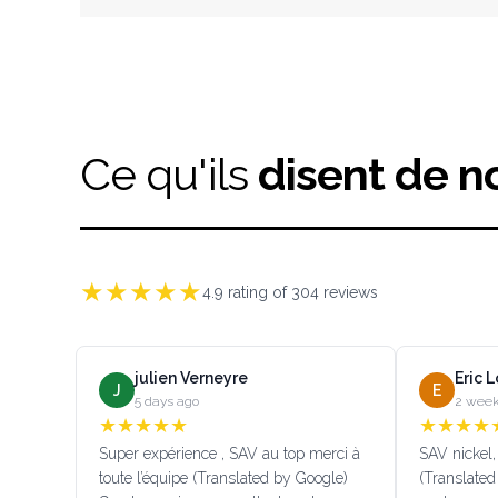
Ce qu'ils
disent de n
★
★
★
★
★
4.9
rating of
304
reviews
julien Verneyre
Eric 
J
E
5 days ago
2 week
★
★
★
★
★
★
★
★
★
Super expérience , SAV au top merci à
SAV nickel, 
toute l’équipe (Translated by Google)
(Translated