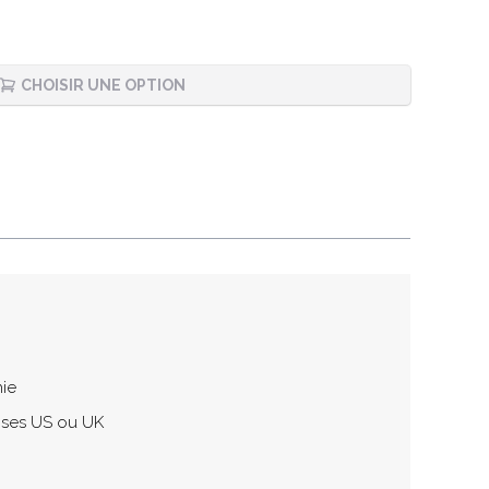
CHOISIR UNE OPTION
hie
ises US ou UK