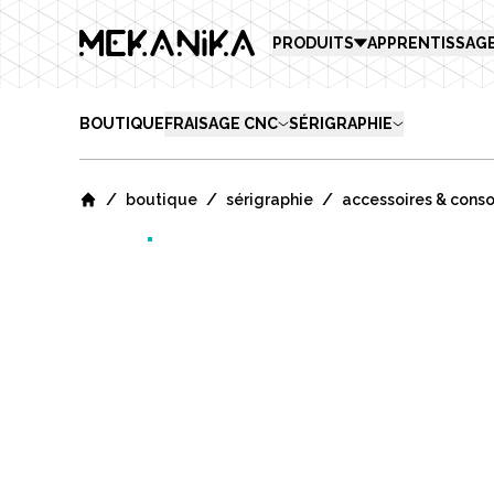
MEKANIKA
PRODUITS
APPRENTISSAG
BOUTIQUE
FRAISAGE CNC
SÉRIGRAPHIE
/
/
/
boutique
sérigraphie
accessoires & con
Home