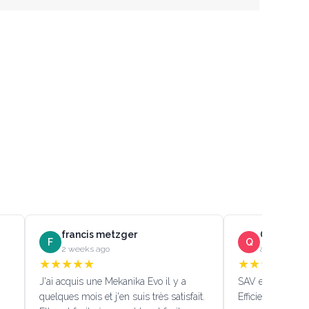
francis metzger
Quentin D
F
Q
2 weeks ago
a month ago
★
★
★
★
★
★
★
★
★
★
J'ai acquis une Mekanika Evo il y a
SAV efficace!!! (
quelques mois et j'en suis très satisfait.
Efficient custome