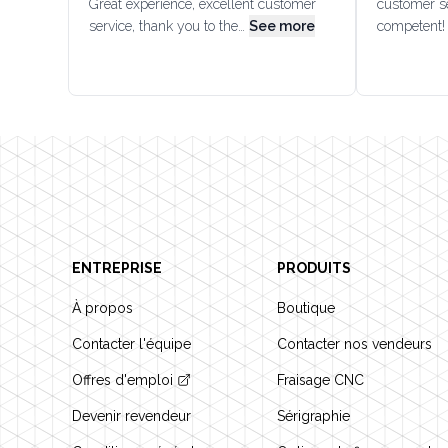
Great experience, excellent customer
customer se
service, thank you to the…
See more
competent!
Footer
ENTREPRISE
PRODUITS
À propos
Boutique
Contacter l'équipe
Contacter nos vendeurs
Offres d'emploi
Fraisage CNC
Devenir revendeur
Sérigraphie