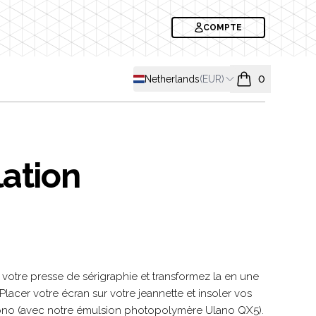
COMPTE
Shipping country
Netherlands
(
EUR
)
0
items in cart, v
lation
formation
 votre presse de sérigraphie et transformez la en une
 Placer votre écran sur votre jeannette et insoler vos
ono (avec notre émulsion photopolymère Ulano QX5).