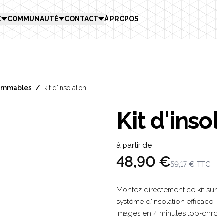
E
COMMUNAUTÉ
CONTACT
À PROPOS
/
sommables
kit d'insolation
Kit d'inso
Product in
à partir de
48,90 €
59,17 €
TTC
Description
Montez directement ce kit sur
système d'insolation efficace.
images en 4 minutes top-chr