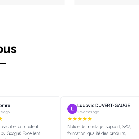
ous
Lomré
Ludovic DUVERT-GAUGE
L
s ago
2 weeks ago
★
★
★
★
★
★
réactif et compétent !
Notice de montage, support, SAV,
 by Google) Excellent
formation, qualité des produits,