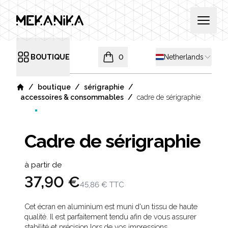
MEKANIKA
Open 
Shipping country
BOUTIQUE
0
Netherlands
Open menu
items in cart, view bag
/
/
/
boutique
sérigraphie
Home
/
accessoires & consommables
cadre de sérigraphie
Cadre de sérigraphie
Product information
à partir de
37,90 €
45,86 €
TTC
Description
Cet écran en aluminium est muni d'un tissu de haute
qualité. Il est parfaitement tendu afin de vous assurer
stabilité et précision lors de vos impressions.