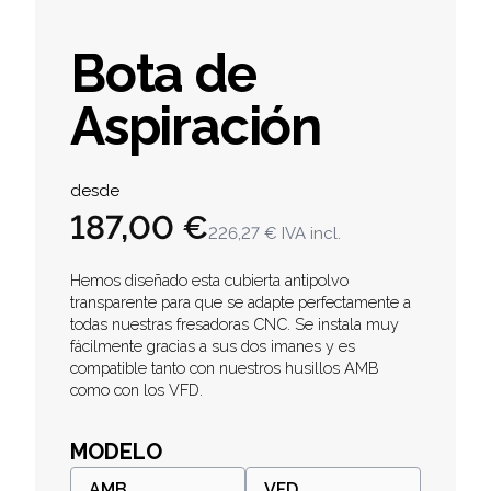
Bota de
Aspiración
Product information
desde
187,00 €
226,27 €
IVA incl.
Description
Hemos diseñado esta cubierta antipolvo
transparente para que se adapte perfectamente a
todas nuestras fresadoras CNC. Se instala muy
fácilmente gracias a sus dos imanes y es
compatible tanto con nuestros husillos AMB
como con los VFD.
MODELO
AMB
VFD