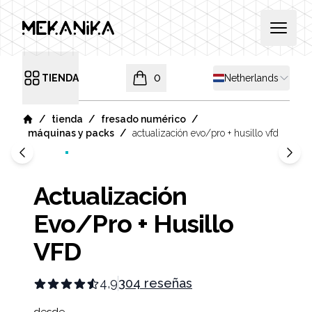
MEKANIKA
Open 
Shipping country
TIENDA
0
Netherlands
Open menu
items in cart, view bag
/
/
/
tienda
fresado numérico
Home
/
máquinas y packs
actualización evo/pro + husillo vfd
Actualización
Evo/Pro + Husillo
VFD
4,9
304 reseñas
Product information