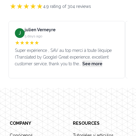
★
★
★
★
★
4.9
rating of
304
reviews
julien Verneyre
J
5 days ago
★
★
★
★
★
Super expérience , SAV au top merci à toute l’équipe
SA
(Translated by Google) Great experience, excellent
Go
customer service, thank you to the…
See more
co
Footer
COMPANY
RESOURCES
Conócenos
Tutoriales y artículos