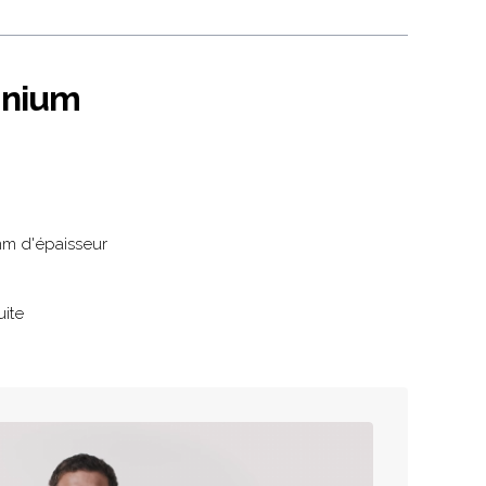
inium
mm d'épaisseur
uite