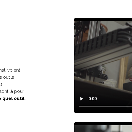
nat, voient
 outils
es
sont là pour
 quel outil.