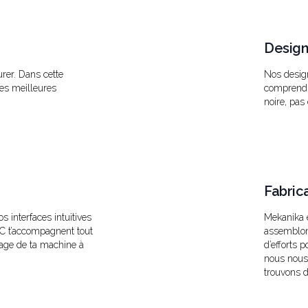
Design
rer. Dans cette
Nos desig
les meilleures
comprendre
noire, pas
Fabric
 interfaces intuitives
Mekanika 
CNC t’accompagnent tout
assemblon
lage de ta machine à
d’efforts 
nous nous
trouvons d