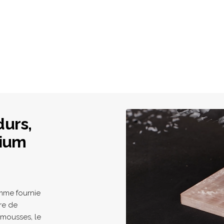
durs,
nium
amme fournie
re de
 mousses, le