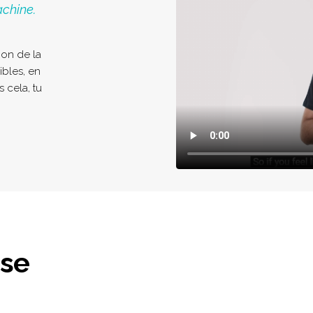
chine.
tion de la
bles, en
s cela, tu
ase