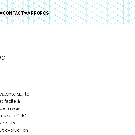
CONTACT
À PROPOS
ec
valente qui te
t facile à
ue tu sois
raiseuse CNC
 petits
eut évoluer en