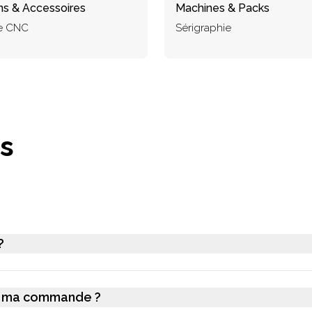
s & Accessoires
Machines & Packs
ge CNC
Sérigraphie
s
?
ler ma commande ?