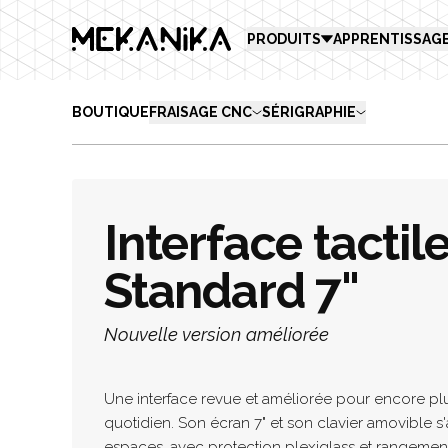
MEKANIKA
PRODUITS
APPRENTISSAG
BOUTIQUE
FRAISAGE CNC
SÉRIGRAPHIE
Interface tactile
Standard 7"
Nouvelle version améliorée
Une interface revue et améliorée pour encore pl
quotidien. Son écran 7" et son clavier amovible s'
espaces, avec protection plexiglass et rangement