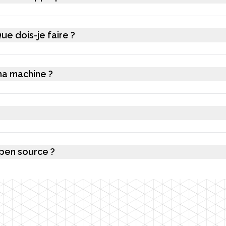
 dois-je faire ?
 ma machine ?
pen source ?