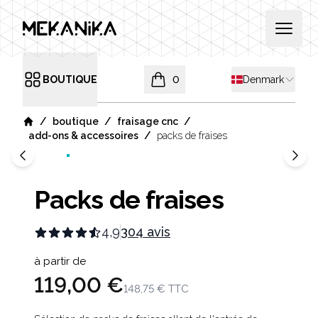
MEKANIKA
Open 
Shipping countr
BOUTIQUE
0
Denmark
Open menu
items in cart, view bag
/
/
/
boutique
fraisage cnc
Home
/
add-ons & accessoires
packs de fraises
Packs de fraises
4,9
304 avis
Product information
à partir de
119,00 €
148,75 €
TTC