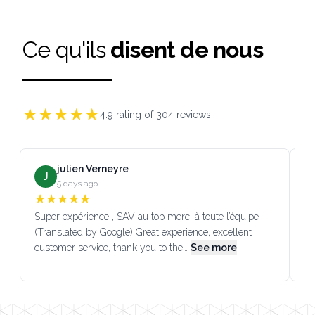
Ce qu'ils
disent de nous
★
★
★
★
★
4.9
rating of
304
reviews
julien Verneyre
J
5 days ago
★
★
★
★
★
Super expérience , SAV au top merci à toute l’équipe
SA
(Translated by Google) Great experience, excellent
Go
customer service, thank you to the…
See more
co
Footer