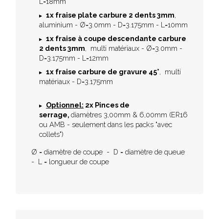
L=18mm
1x
fraise plate carbure 2 dents 3mm
,
aluminium - Ø=3.0mm - D=3.175mm - L=10mm
1x fraise à coupe descendante carbure
2 dents 3mm
, multi matériaux - Ø=3.0mm -
D=3.175mm - L=12mm
1x fraise carbure de gravure 45°
, multi
matériaux - D=3.175mm
Optionnel:
2x Pinces de
serrage,
diamètres 3,00mm & 6,00mm (ER16
ou AMB - seulement dans les packs "avec
collets")
Ø = diamètre de coupe - D = diamètre de queue
- L = longueur de coupe