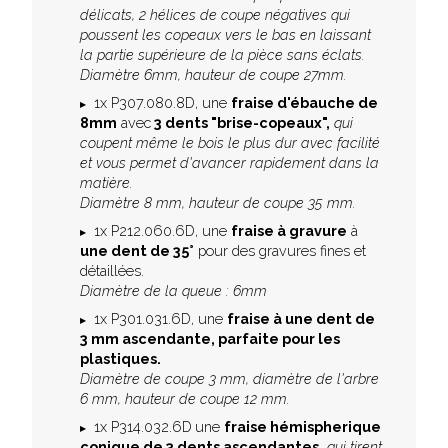
délicats, 2 hélices de coupe négatives qui
poussent les copeaux vers le bas en laissant
la partie supérieure de la pièce sans éclats.
Diamètre 6mm, hauteur de coupe 27mm.
1x P307.080.8D, une
fraise d'ébauche de
8mm
avec
3 dents "brise-copeaux",
qui
coupent même le bois le plus dur avec facilité
et vous permet d'avancer rapidement dans la
matière.
Diamètre 8 mm, hauteur de coupe 35 mm.
1x P212.060.6D, une
fraise à gravure
à
une dent de 35°
pour des gravures fines et
détaillées.
Diamètre de la queue : 6mm
1x P301.031.6D, une
fraise à une dent de
3 mm ascendante, parfaite pour les
plastiques.
Diamètre de coupe 3 mm, diamètre de l'arbre
6 mm, hauteur de coupe 12 mm.
1x P314.032.6D
une
fraise hémispherique
conique de 3 dents ascendantes,
qui tirent