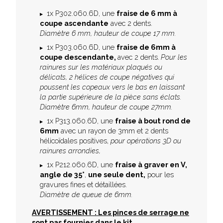
1x P302.060.6D, une
fraise de 6 mm à
coupe ascendante
avec 2 dents.
Diamètre 6 mm, hauteur de coupe 17 mm.
1x P303.060.6D, une
fraise de 6mm à
coupe descendante,
avec 2 dents.
P
our les
rainures sur les matériaux plaqués ou
délicats, 2 hélices de coupe négatives qui
poussent les copeaux vers le bas en laissant
la partie supérieure de la pièce sans éclats.
Diamètre 6mm, hauteur de coupe 27mm.
1x P313.060.6D, une
fraise à bout rond de
6mm
avec un rayon de 3mm et 2 dents
hélicoïdales positives,
pour opérations 3D ou
rainures arrondies,
1x P212.060.6D, une
fraise à graver en V,
angle de 35°
,
une seule dent,
pour les
gravures fines et détaillées.
Diamètre de queue de 6mm.
AVERTISSEMENT : Les pinces de serrage ne
sont pas fournies dans le kit.