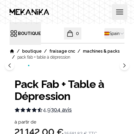
MEKANIKA
Open 
Shipping cou
BOUTIQUE
0
Spain
Open menu
items in cart, view bag
/
/
/
boutique
fraisage cnc
machines & packs
Home
/
pack fab + table à dépression
Pack Fab + Table à
Dépression
4,9
304 avis
Product information
à partir de
21 142,00 €
25 581,82 €
TTC