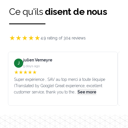
Ce qu'ils
disent de nous
★
★
★
★
★
4.9
rating of
304
reviews
julien Verneyre
J
5 days ago
★
★
★
★
★
Super expérience , SAV au top merci à toute l’équipe
SA
(Translated by Google) Great experience, excellent
Go
customer service, thank you to the…
See more
co
Footer