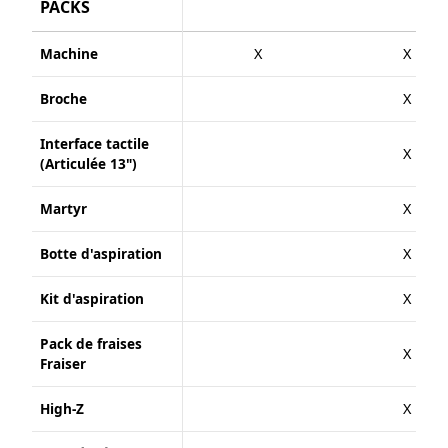
PACKS
Machine
X
X
Broche
X
Interface tactile
X
(Articulée 13")
Martyr
X
Botte d'aspiration
X
Kit d'aspiration
X
Pack de fraises
X
Fraiser
High-Z
X