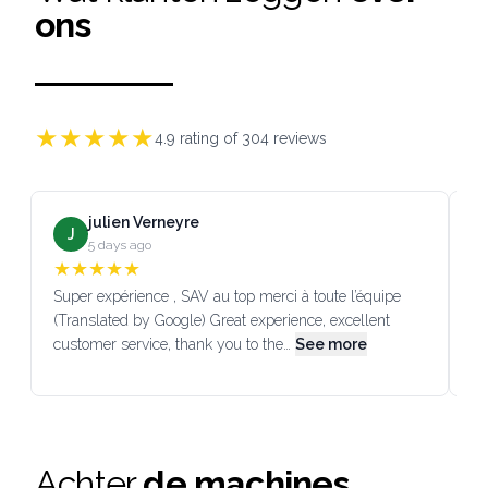
ons
★
★
★
★
★
4.9
rating of
304
reviews
julien Verneyre
J
5 days ago
★
★
★
★
★
Super expérience , SAV au top merci à toute l’équipe
SA
(Translated by Google) Great experience, excellent
Go
customer service, thank you to the…
See more
co
Achter
de machines