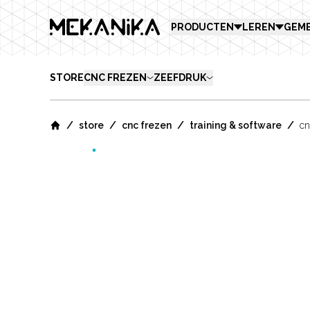
MEKANIKA
PRODUCTEN
LEREN
GEM
STORE
CNC FREZEN
ZEEFDRUK
/
/
/
/
store
cnc frezen
training & software
cn
Home