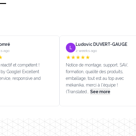
Lomré
Ludovic DUVERT-GAUGE
L
s ago
2 weeks ago
★
★
★
★
★
★
réactif et compétent !
Notice de montage, support, SAV,
 by Google) Excellent
formation, qualité des produits,
rvice, responsive and
emballage, tout est au top avec
mékanika, merci à l'équipe !
(Translated…
See more