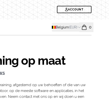
ACCOUNT
Shipping country
Belgium
(
EUR
)
0
items in cart, v
ning op maat
ews
formation
aining, afgestemd op uw behoeften of die van uw
toor, op de meeste software en applicaties, in het
ven. Neem contact met ons op en wij doen u een