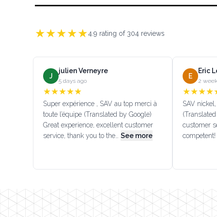
★
★
★
★
★
4.9
rating of
304
reviews
julien Verneyre
Eric 
J
E
5 days ago
2 week
★
★
★
★
★
★
★
★
★
Super expérience , SAV au top merci à
SAV nickel, 
toute l’équipe (Translated by Google)
(Translated
Great experience, excellent customer
customer se
service, thank you to the…
See more
competent!
Footer