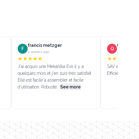
francis metzger
Quentin D
F
Q
2 weeks ago
a month ago
★
★
★
★
★
★
★
★
★
★
J'ai acquis une Mekanika Evo il y a
SAV efficace!!! (
quelques mois et j'en suis très satisfait.
Efficient custome
Elle est facile à assembler et facile
d'utilisation. Robuste…
See more