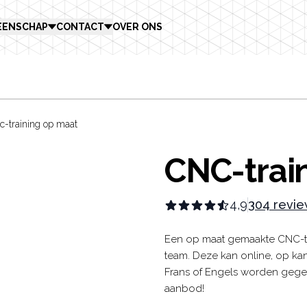
EENSCHAP
CONTACT
OVER ONS
c-training op maat
CNC-trai
4,9
304 revi
Product in
Description
Een op maat gemaakte CNC-tr
team. Deze kan online, op kan
Frans of Engels worden gege
aanbod!