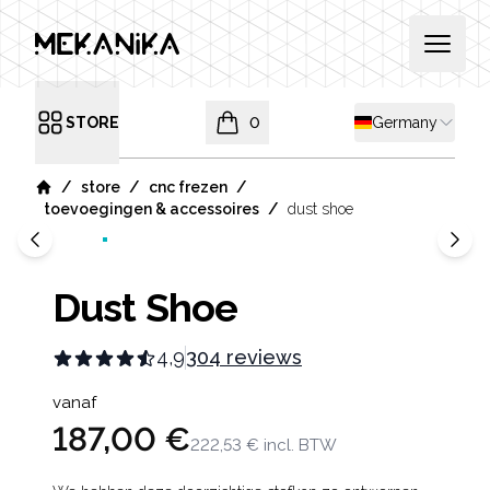
MEKANIKA
Open 
Shipping country
STORE
0
Germany
Open menu
items in cart, view bag
/
/
/
store
cnc frezen
Home
/
toevoegingen & accessoires
dust shoe
Dust Shoe
4,9
304 reviews
Product information
vanaf
187,00 €
222,53 €
incl. BTW