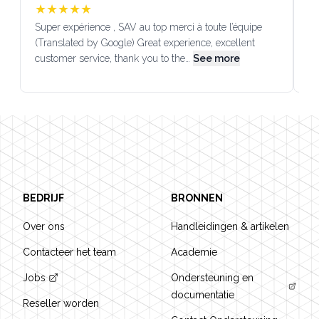
★
★
★
★
★
Super expérience , SAV au top merci à toute l’équipe
SA
(Translated by Google) Great experience, excellent
Go
customer service, thank you to the…
See more
co
Footer
BEDRIJF
BRONNEN
Over ons
Handleidingen & artikelen
Contacteer het team
Academie
Jobs
Ondersteuning en
documentatie
Reseller worden