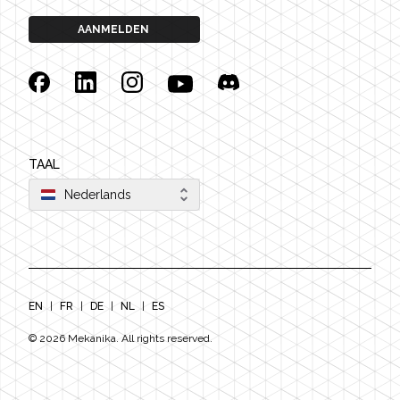
AANMELDEN
Facebook
Linkedin
Instagram
YouTube
Discord
TAAL
Nederlands
EN
|
FR
|
DE
|
NL
|
ES
©
2026
Mekanika. All rights reserved.