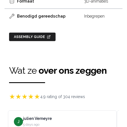
Formaat
3D-animaties
Benodigd gereedschap
Inbegrepen
ASSEMBLY GUIDE
Wat ze
over ons zeggen
★
★
★
★
★
4.9
rating of
304
reviews
julien Verneyre
J
5 days ago