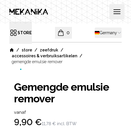
MEKANIKA
Open 
Shipping country
STORE
0
Germany
Open menu
items in cart, view bag
/
/
/
store
zeefdruk
Home
/
accessoires & verbruiksartikelen
gemengde emulsie remover
Gemengde emulsie
remover
Product information
vanaf
9,90 €
11,78 €
incl. BTW