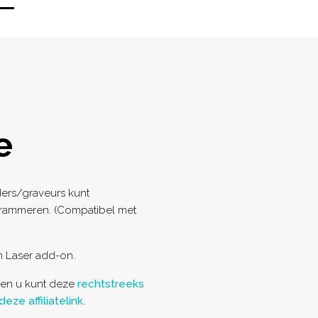
e
ion
jders/graveurs kunt
rammeren. (Compatibel met
n Laser add-on.
, en u kunt deze
rechtstreeks
ze affiliatelink.