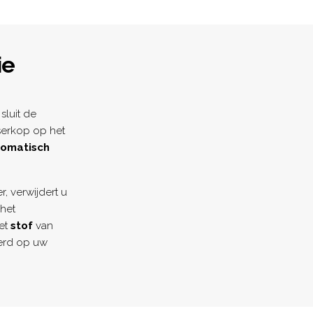
ie
sluit de
aserkop op het
tomatisch
, verwijdert u
het
et
stof
van
erd op uw