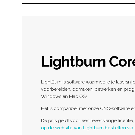
Lightburn Cor
Product informat
Description
LightBurn is software waarmee je je lasersni
voorbereiden, opmaken, bewerken en prog
Windows en Mac OS)
Het is compatibel met onze CNC-software e
De prijs geldt voor een levenslange licentie
op de website van Lightburn bestellen via de