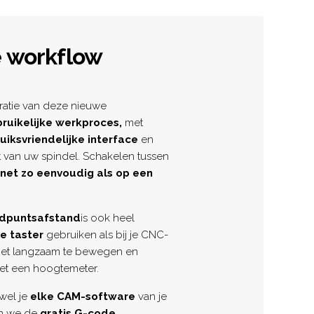
 workflow
ratie van deze nieuwe
ruikelijke werkproces,
met
iksvriendelijke interface
en
 van uw spindel. Schakelen tussen
net zo eenvoudig als op een
andpuntsafstand
is ook heel
e taster
gebruiken als bij je CNC-
niet langzaam te bewegen en
et een hoogtemeter.
wel je
elke CAM-software
van je
en we de
gratis G-code