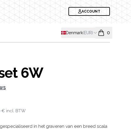
ACCOUNT
Shipping country
Denmark
(
EUR
)
0
items in cart, v
set 6W
ews
formation
0 €
incl. BTW
 gespecialiseerd in het graveren van een breed scala