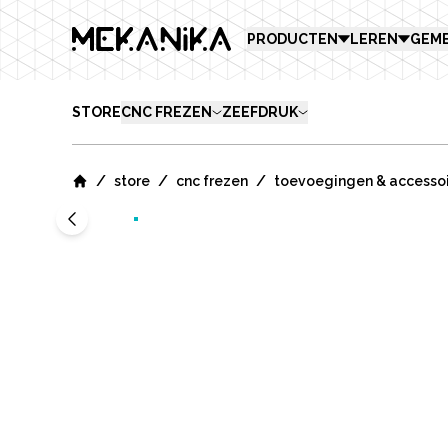
MEKANIKA
PRODUCTEN
LEREN
GEM
STORE
CNC FREZEN
ZEEFDRUK
/
/
/
store
cnc frezen
toevoegingen & accesso
Home