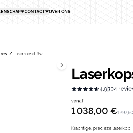
EENSCHAP
CONTACT
OVER ONS
/
ires
laserkopset 6w
Laserkop
4,9
304 revi
Product in
vanaf
1 038,00 €
1 297,5
Description
Krachtige, precieze laserkop,