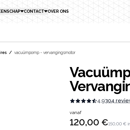
EENSCHAP
CONTACT
OVER ONS
/
ires
vacuümpomp - vervangingsmotor
Vacuümp
Vervangi
4,9
304 revi
Product in
vanaf
120,00 €
150,00 €
i