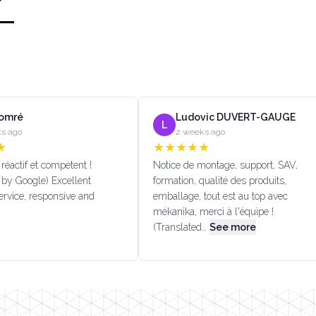
Lomré
Ludovic DUVERT-GAUGE
L
s ago
2 weeks ago
★
★
★
★
★
★
réactif et compétent !
Notice de montage, support, SAV,
 by Google) Excellent
formation, qualité des produits,
rvice, responsive and
emballage, tout est au top avec
mékanika, merci à l'équipe !
(Translated…
See more