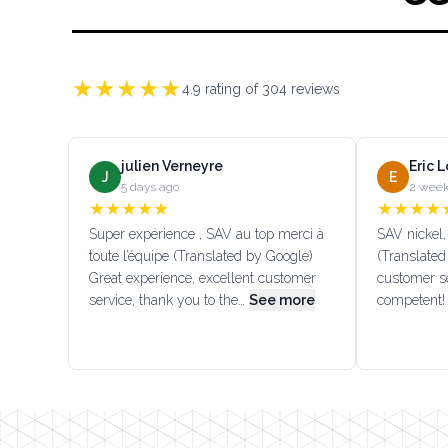
★
★
★
★
★
4.9
rating of
304
reviews
julien Verneyre
Eric 
J
E
5 days ago
2 week
★
★
★
★
★
★
★
★
★
Super expérience , SAV au top merci à
SAV nickel, 
toute l’équipe (Translated by Google)
(Translated
Great experience, excellent customer
customer se
service, thank you to the…
See more
competent!
Footer