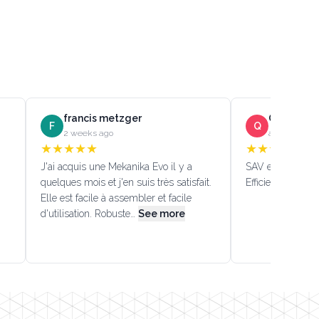
francis metzger
Quentin D
F
Q
2 weeks ago
a month ago
★
★
★
★
★
★
★
★
★
★
J'ai acquis une Mekanika Evo il y a
SAV efficace!!! (
quelques mois et j'en suis très satisfait.
Efficient custome
Elle est facile à assembler et facile
d'utilisation. Robuste…
See more