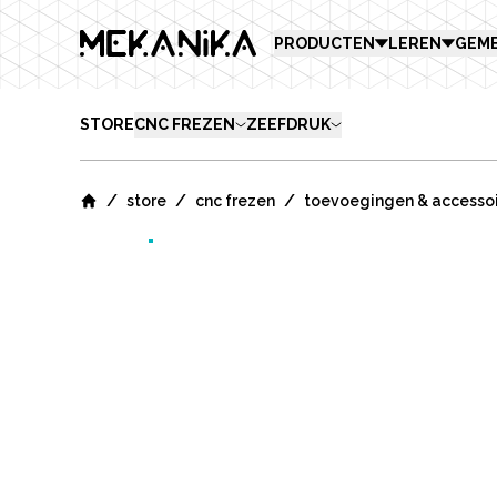
MEKANIKA
PRODUCTEN
LEREN
GEM
STORE
CNC FREZEN
ZEEFDRUK
/
/
/
store
cnc frezen
toevoegingen & accesso
Home