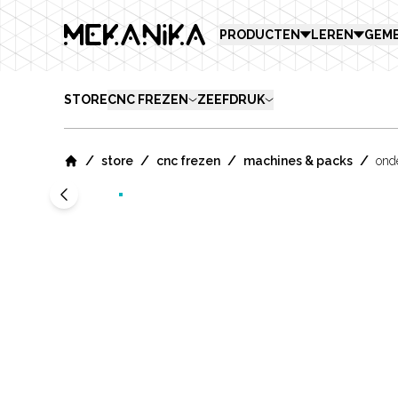
MEKANIKA
PRODUCTEN
LEREN
GEM
STORE
CNC FREZEN
ZEEFDRUK
/
/
/
/
store
cnc frezen
machines & packs
ond
Home