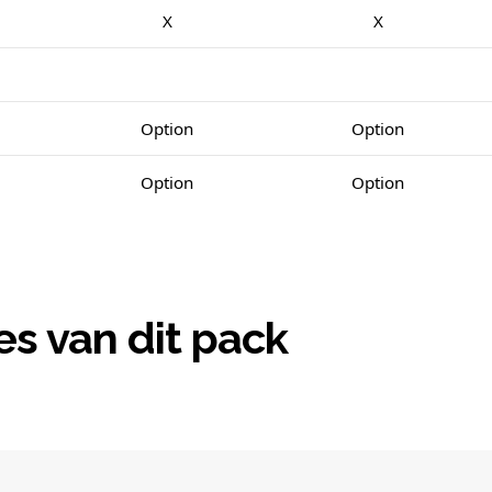
X
X
Option
Option
Option
Option
es van dit pack