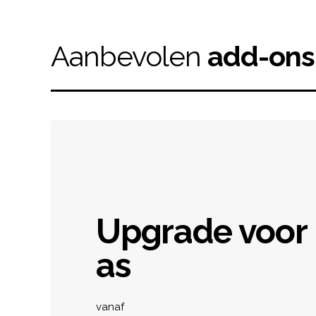
Aanbevolen
add-ons
Upgrade voor
as
Product informat
vanaf