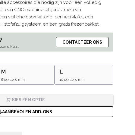
alle accessoires die nodig zijn voor een volledig
mvat een CNC machine uitgerust met een
en veiligheidsomkasting, een werktafel, een
+ stofafzuigsysteem en een gratis frezenpakket.
?
CONTACTEER ONS
oor u klaar.
M
L
630 x 1030 mm
1030 x 1030 mm
KIES EEN OPTIE
AANBEVOLEN ADD-ONS