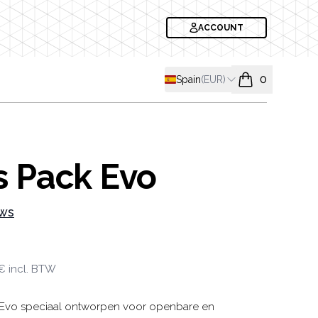
ACCOUNT
Shipping country
Spain
(
EUR
)
0
items in cart, v
s Pack Evo
ews
formation
 €
incl. BTW
 Evo speciaal ontworpen voor openbare en