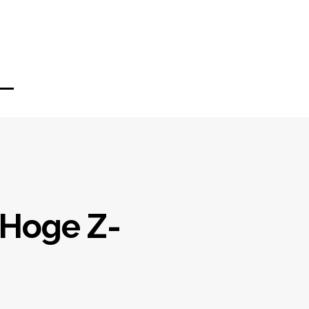
 Hoge Z-
ion