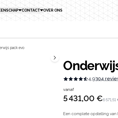
EENSCHAP
CONTACT
OVER ONS
erwijs pack evo
Onderwij
4,9
304 revi
Product in
vanaf
5 431,00 €
6 571,51
Description
Een complete opstelling van