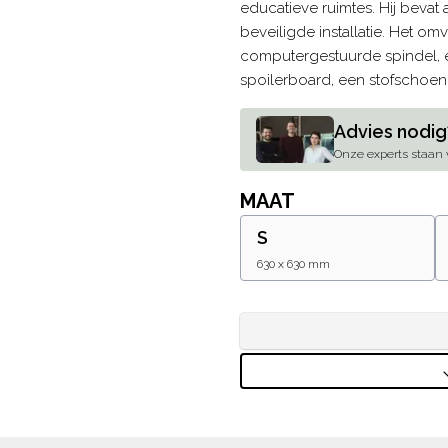
educatieve ruimtes. Hij bevat 
beveiligde installatie. Het o
computergestuurde spindel, e
spoilerboard, een stofschoen 
Advies nodig
Onze experts staan v
MAAT
S
630 x 630 mm