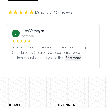
★
★
★
★
★
4.9
rating of
304
reviews
julien Verneyre
J
5 days ago
★
★
★
★
★
Super expérience , SAV au top merci à toute l’équipe
SA
(Translated by Google) Great experience, excellent
Go
customer service, thank you to the…
See more
co
Footer
BEDRIJF
BRONNEN