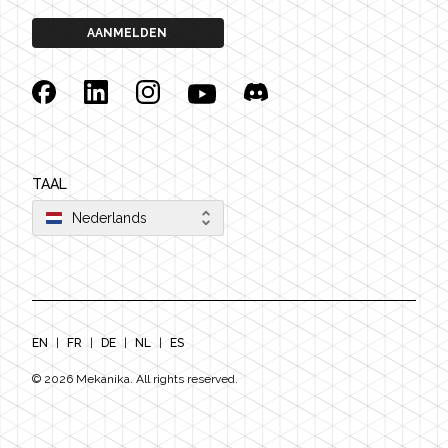
AANMELDEN
Facebook
Linkedin
Instagram
YouTube
Discord
TAAL
Nederlands
EN
|
FR
|
DE
|
NL
|
ES
©
2026
Mekanika. All rights reserved.