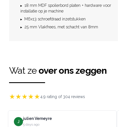
18 mm MDF spoilerbord platen + hardware voor
installatie op je machine
M6x13 schroefdraad inzetstukken
25 mm Vlakfrees, met schacht van 8mm
Wat ze
over ons zeggen
★
★
★
★
★
4.9
rating of
304
reviews
julien Verneyre
J
5 days ago