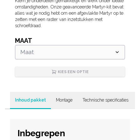
Description
Klem je onderdelen gemakkelijk en werk onder ideale
omstandigheden. Onze geavanceerde Martyr-kit bevat
alles wat je nodig hebt om een afgevlakte Martyr op te
zetten met een raster van inzetstukken met
schroefdraad.
MAAT
Maat
KIES EEN OPTIE
Inhoud pakket
Montage
Technische specificaties
Inbegrepen