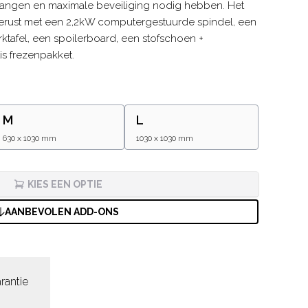
vangen en maximale beveiliging nodig hebben. Het
rust met een 2,2kW computergestuurde spindel, een
ktafel, een spoilerboard, een stofschoen +
is frezenpakket.
M
L
630 x 1030 mm
1030 x 1030 mm
KIES EEN OPTIE
AANBEVOLEN ADD-ONS
rantie