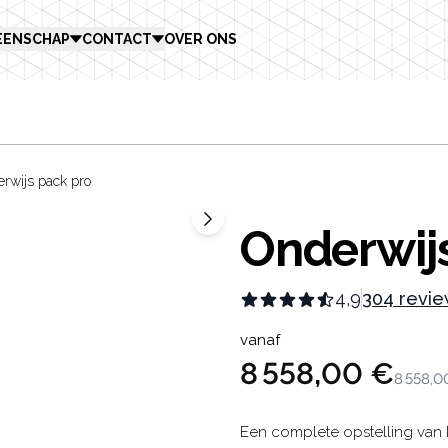
EENSCHAP
CONTACT
OVER ONS
erwijs pack pro
Onderwij
4,9
304 revi
Product in
vanaf
8 558,00 €
8 558,0
Description
Een complete opstelling van 