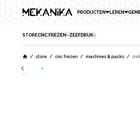
MEKANIKA
PRODUCTEN
LEREN
GEM
STORE
CNC FREZEN
ZEEFDRUK
/
/
/
/
store
cnc frezen
machines & packs
ond
Home