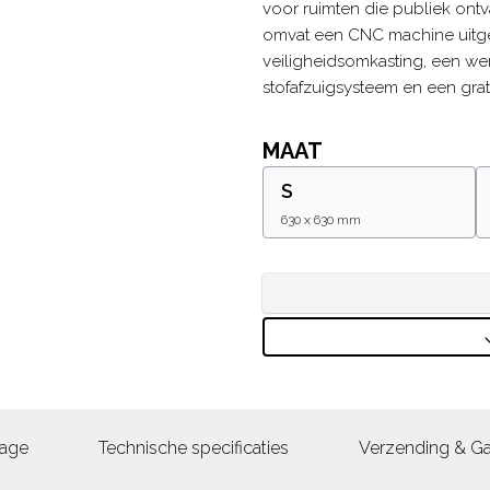
voor ruimten die publiek ont
omvat een CNC machine uitge
veiligheidsomkasting, een wer
stofafzuigsysteem en een grat
MAAT
S
630 x 630 mm
age
Technische specificaties
Verzending & Ga