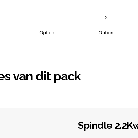
X
Option
Option
es van dit pack
Spindle 2.2K