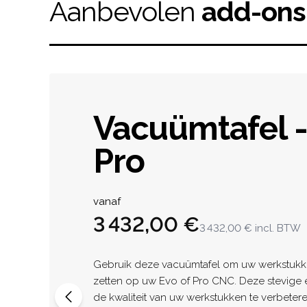
Aanbevolen
add-ons
Vacuümtafel -
Pro
Product informat
vanaf
3 432,00 €
3 432,00 €
incl. BTW
Description
Gebruik deze vacuümtafel om uw werkstukke
zetten op uw Evo of Pro CNC. Deze stevige 
de kwaliteit van uw werkstukken te verbeteren