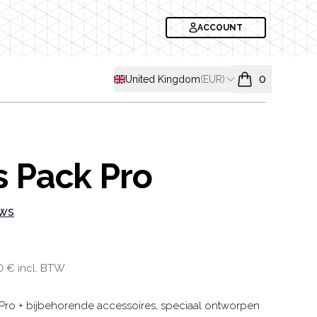
ACCOUNT
Shipping country
United Kingdom
(
EUR
)
0
items in cart, v
s Pack Pro
ews
formation
0 €
incl. BTW
Pro + bijbehorende accessoires, speciaal ontworpen