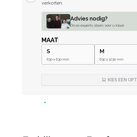
verkorten.
Advies nodig?
Onze experts staan voor u klaar.
MAAT
S
M
630 x 630 mm
630 x 1030 mm
KIES EEN OPT