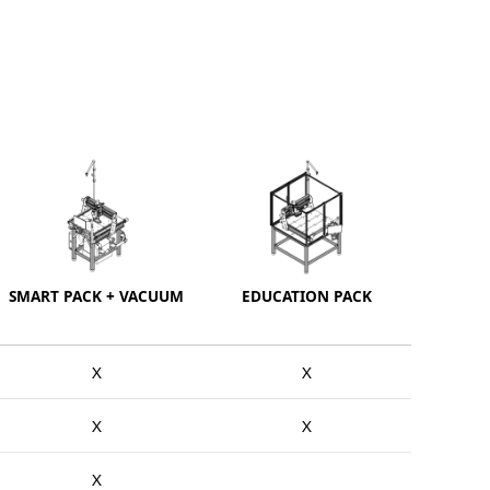
SMART PACK + VACUUM
EDUCATION PACK
X
X
X
X
X