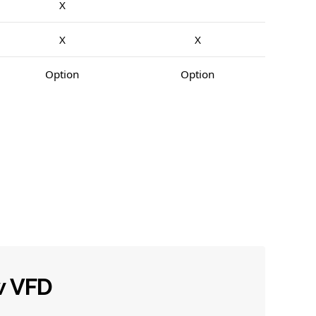
X
X
X
Option
Option
w VFD