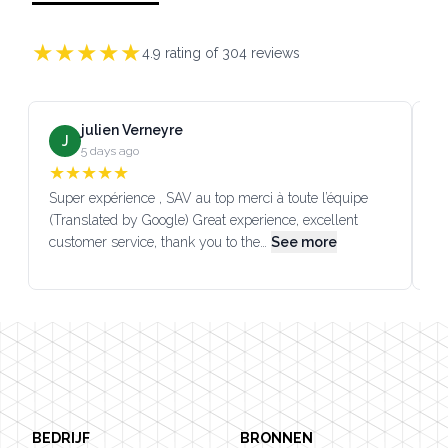
★
★
★
★
★
4.9
rating of
304
reviews
julien Verneyre
J
5 days ago
★
★
★
★
★
Super expérience , SAV au top merci à toute l’équipe
SA
(Translated by Google) Great experience, excellent
Go
customer service, thank you to the…
See more
co
Footer
BEDRIJF
BRONNEN