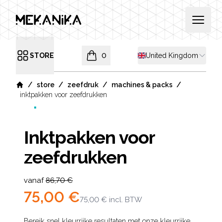
MEKANIKA
Open 
Shipping country
STORE
0
United Kingdom
Open menu
items in cart, view bag
/
/
/
/
store
zeefdruk
machines & packs
Home
inktpakken voor zeefdrukken
Inktpakken voor
zeefdrukken
Product information
vanaf
86,70 €
75,00 €
75,00 €
incl. BTW
Bereik snel kleurrijke resultaten met onze kleurrijke