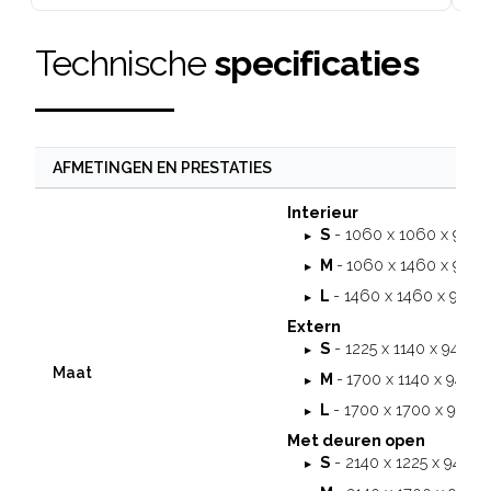
Technische
specificaties
AFMETINGEN EN PRESTATIES
Interieur
S
- 1060 x 1060 x 94
M
-
1060 x 1460 x 94
L
- 1460 x 1460 x 940
Extern
S
- 1225 x 1140 x 940 
Maat
M
-
1700 x 1140 x 940
L
- 1700 x 1700 x 940
Met deuren open
S
- 2140 x 1225 x 940