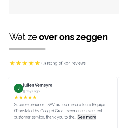
Wat ze
over ons zeggen
★
★
★
★
★
4.9
rating of
304
reviews
julien Verneyre
J
5 days ago
★
★
★
★
★
Super expérience , SAV au top merci à toute l’équipe
SA
(Translated by Google) Great experience, excellent
Go
customer service, thank you to the…
See more
co