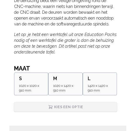
Description
De behuizing biedt een veilige omgeving rond de
CNC-machine, waarin niets kan binnendringen terwijl
de CNC draait. De deuren worden bewaakt en het
openen ervan veroorzaakt automatisch een noodstop
van de machine en de softwaregestuurde spindels.
Let op: je hebt een werktafel uit onze Education Packs
nodig of een werktafel die groter is dan de behuizing
om deze te bevestigen. Dit artikel past niet op onze
ondersteunende tafel.
MAAT
S
M
L
1020 x 1020 x
1020 x 1420 x
1420 x 1420 x
910 mm
910 mm
910 mm
KIES EEN OPTIE