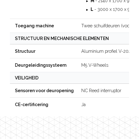
M
-
2140 x 1700 x 940
L
- 3000 x 1700 x 940
Twee schuifdeuren (voor en 
Toegang machine
STRUCTUUR EN MECHANISCHE ELEMENTEN
Aluminium profiel V-2020
Structuur
M5 V-Wheels
Deurgeleidingssysteem
VEILIGHEID
NC Reed interruptor
Sensoren voor deuropening
Ja
CE-certificering
Footer