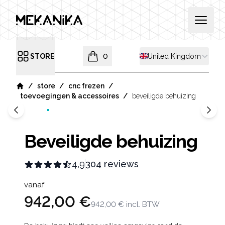
MEKANIKA
Open 
Shipping country
STORE
0
United Kingdom
Open menu
items in cart, view bag
/
/
/
store
cnc frezen
Home
/
toevoegingen & accessoires
beveiligde behuizing
Beveiligde behuizing
4,9
304 reviews
Product information
vanaf
942,00 €
942,00 €
incl. BTW