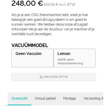
248,00 €
302,56 €
incl. BTW
Description
Als je al een CNC-freesmachine hebt, weet je hoe
belangrijk een goed afzuigsysteem is om goed te
kunnen werken. We hebben deze losse afzuigset
ontworpen die je aan de structuur van je machine of je
werktafel kunt bevestigen.
VACUÜMMODEL
Geen Vacuüm
Leman
1500W, geen
afstandsbediening
KIES EEN OPTIE
Overzicht
Inhoud pakket
Montage
Verzending & G