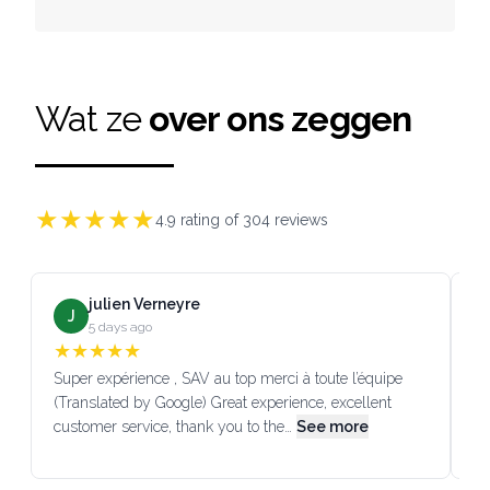
Wat ze
over ons zeggen
★
★
★
★
★
4.9
rating of
304
reviews
julien Verneyre
J
5 days ago
★
★
★
★
★
Super expérience , SAV au top merci à toute l’équipe
SA
(Translated by Google) Great experience, excellent
Go
customer service, thank you to the…
See more
co