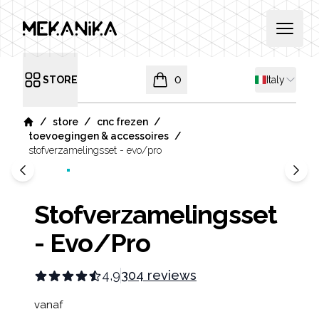
MEKANIKA
Open 
Shipping co
STORE
0
Italy
Open menu
items in cart, view bag
/
/
/
store
cnc frezen
Home
/
toevoegingen & accessoires
stofverzamelingsset - evo/pro
Stofverzamelingsset
- Evo/Pro
4,9
304 reviews
Product information
vanaf