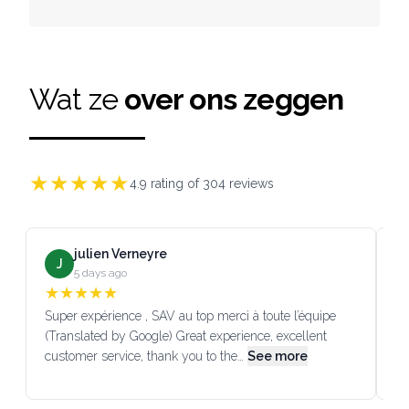
Wat ze
over ons zeggen
★
★
★
★
★
4.9
rating of
304
reviews
julien Verneyre
J
5 days ago
★
★
★
★
★
Super expérience , SAV au top merci à toute l’équipe
SA
(Translated by Google) Great experience, excellent
Go
customer service, thank you to the…
See more
co