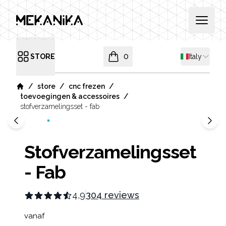
MEKANIKA
Open 
Shipping co
STORE
0
Italy
Open menu
items in cart, view bag
/
/
/
store
cnc frezen
Home
/
toevoegingen & accessoires
stofverzamelingsset - fab
Stofverzamelingsset
- Fab
4,9
304 reviews
Product information
vanaf